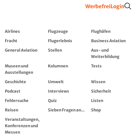
Werbefrei
Login
Airlines
Flugzeuge
Flughäfen
Fracht
Flugerlebnis
Business Aviation
General Aviation
Stellen
Aus- und
Weiterbildung
Museen und
Kolumnen
Tests
Ausstellungen
Geschichte
Umwelt
Wissen
Podcast
Interviews
Sicherheit
Fehlersuche
Quiz
Listen
Reisen
Sieben Fragen an...
Shop
Veranstaltungen,
Konferenzen und
Messen