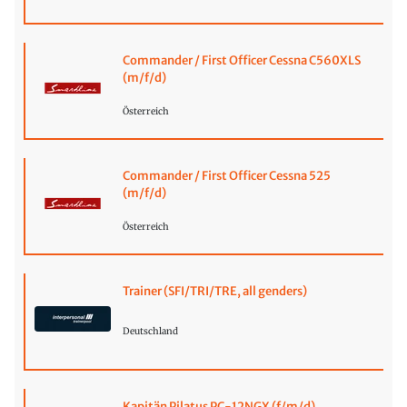
Commander / First Officer Cessna C560XLS
(m/f/d)
Österreich
Commander / First Officer Cessna 525
(m/f/d)
Österreich
Trainer (SFI/TRI/TRE, all genders)
Deutschland
Kapitän Pilatus PC-12NGX (f/m/d)