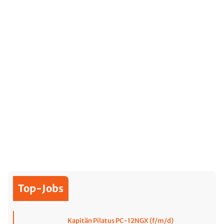
Top-Jobs
Kapitän Pilatus PC-12NGX (f/m/d)