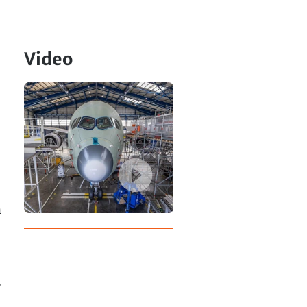
Video
n
,