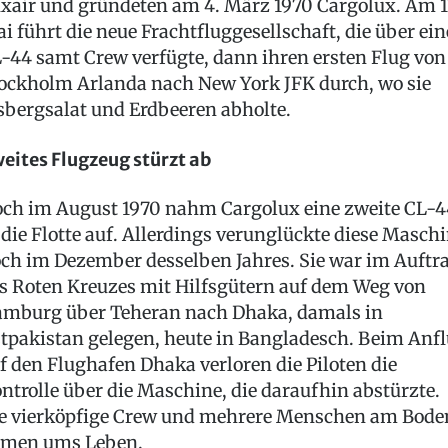
xair und gründeten am 4. März 1970 Cargolux. Am 1
i führt die neue Frachtfluggesellschaft, die über ein
-44 samt Crew verfügte, dann ihren ersten Flug von
ockholm Arlanda nach New York JFK durch, wo sie
sbergsalat und Erdbeeren abholte.
eites Flugzeug stürzt ab
ch im August 1970 nahm Cargolux eine zweite CL-4
 die Flotte auf. Allerdings verunglückte diese Masch
ch im Dezember desselben Jahres. Sie war im Auftr
s Roten Kreuzes mit Hilfsgütern auf dem Weg von
mburg über Teheran nach Dhaka, damals in
tpakistan gelegen, heute in Bangladesch. Beim Anf
f den Flughafen Dhaka verloren die Piloten die
ntrolle über die Maschine, die daraufhin abstürzte.
e vierköpfige Crew und mehrere Menschen am Bode
men ums Leben.