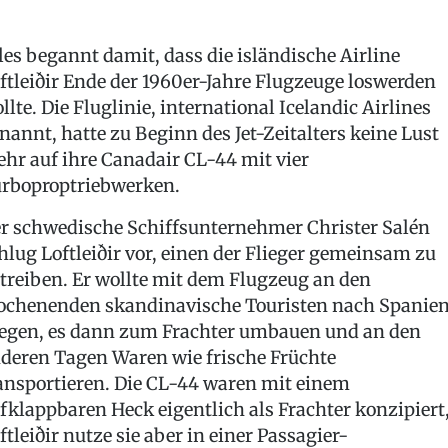
les begannt damit, dass die isländische Airline
ftleiðir Ende der 1960er-Jahre Flugzeuge loswerden
llte. Die Fluglinie, international Icelandic Airlines
nannt, hatte zu Beginn des Jet-Zeitalters keine Lust
hr auf ihre Canadair CL-44 mit vier
rboproptriebwerken.
r schwedische Schiffsunternehmer Christer Salén
hlug Loftleiðir vor, einen der Flieger gemeinsam zu
treiben. Er wollte mit dem Flugzeug an den
chenenden skandinavische Touristen nach Spanie
iegen, es dann zum Frachter umbauen und an den
deren Tagen Waren wie frische Früchte
ansportieren. Die CL-44 waren mit einem
fklappbaren Heck eigentlich als Frachter konzipiert
ftleiðir nutze sie aber in einer Passagier-