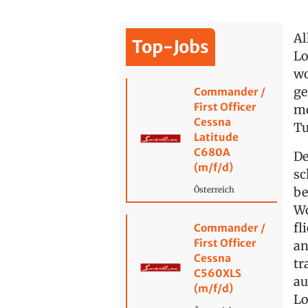
Al
Top-Jobs
Lo
wo
ge
Commander /
First Officer
me
Cessna
Tu
Latitude
C680A
De
(m/f/d)
sc
be
Österreich
Wo
fl
Commander /
First Officer
an
Cessna
tr
C560XLS
au
(m/f/d)
Lo