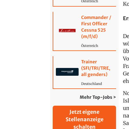
Österreich
Ko
Commander /
Er
First Officer
Cessna 525
De
(m/f/d)
wö
Österreich
üb
Vo
Trainer
Fr
(SFI/TRI/TRE,
Ge
all genders)
eh
Deutschland
No
Mehr Top-Jobs >
Is
um
Jetzt eigene
na
Stellenanzeige
Sa
schalten