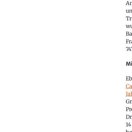
An
un
Tr
wu
Ba
Fr
74
Mi
Eb
Ca
Ja
Gr
Pr
Dr
14