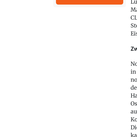
Lu
Ma
CL
St
Ei
Zw
No
in
no
de
Ha
Os
au
Ko
Di
ka