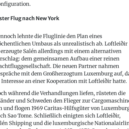
nfiguration.
ster Flug nach New York
nnoch lehnte die Fluglinie den Plan eines
chentlichen Umbaus als unrealistisch ab. Loftleiðir
erzeugte Salén allerdings mit einem alternativen
rschlag: dem gemeinsamen Aufbau einer reinen
achtfluggesellschaft. Die neuen Partner nahmen
spräche mit dem Großherzogtum Luxemburg auf, d
 Interesse an einer Kooperation mit Loftleiðir hatte.
ch während die Verhandlungen liefen, rüsteten die
länder und Schweden den Flieger zur Cargomaschin
 und flogen 1969 Caritas-Hilfsgüter von Luxembur
ch Sao Tome. Schließlich einigten sich Loftleiðir,
lén Shipping und die luxemburgische Nationalairli