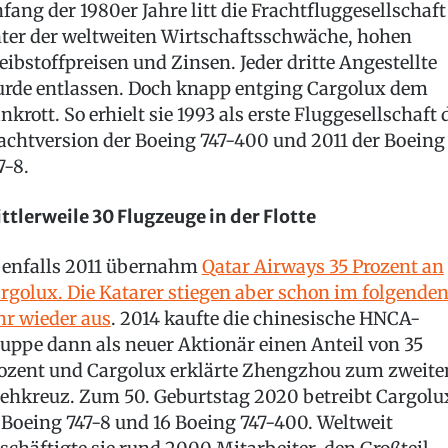
fang der 1980er Jahre litt die Frachtfluggesellschaft
ter der weltweiten Wirtschaftsschwäche, hohen
eibstoffpreisen und Zinsen. Jeder dritte Angestellte
rde entlassen. Doch knapp entging Cargolux dem
nkrott. So erhielt sie 1993 als erste Fluggesellschaft 
achtversion der Boeing 747-400 und 2011 der Boeing
7-8.
ttlerweile 30 Flugzeuge in der Flotte
enfalls 2011 übernahm
Qatar Airways 35 Prozent an
rgolux. Die Katarer stiegen aber schon im folgende
hr wieder aus
. 2014 kaufte die chinesische HNCA-
uppe dann als neuer Aktionär einen Anteil von 35
ozent und Cargolux erklärte Zhengzhou zum zweite
ehkreuz. Zum 50. Geburtstag 2020 betreibt Cargolu
 Boeing 747-8 und 16 Boeing 747-400. Weltweit