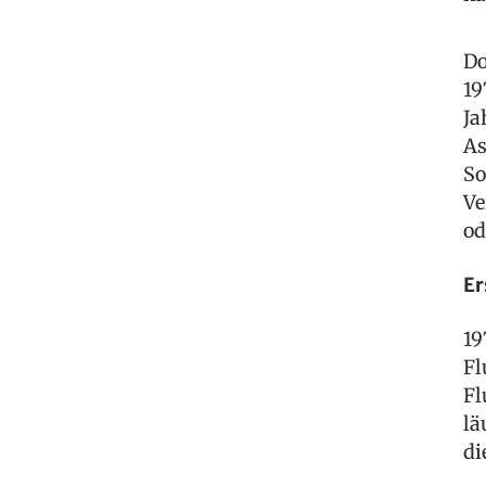
Do
19
Ja
As
So
Ve
od
Er
19
Fl
Fl
lä
di