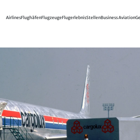
Airlines
Flughäfen
Flugzeuge
Flugerlebnis
Stellen
Business Aviation
Ge