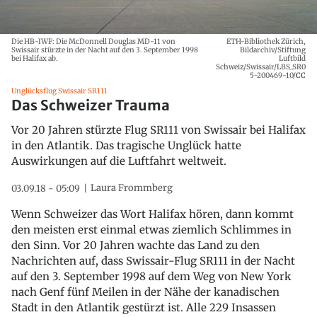
Die HB-IWF: Die McDonnell Douglas MD-11 von
ETH-Bibliothek Zürich,
Swissair stürzte in der Nacht auf den 3. September 1998
Bildarchiv/Stiftung
bei Halifax ab.
Luftbild
Schweiz/Swissair/LBS_SR0
5-200469-10/
CC
Unglücksflug Swissair SR111
Das Schweizer Trauma
Vor 20 Jahren stürzte Flug SR111 von Swissair bei Halifax
in den Atlantik. Das tragische Unglück hatte
Auswirkungen auf die Luftfahrt weltweit.
Laura Frommberg
03.09.18 - 05:09
Wenn Schweizer das Wort Halifax hören, dann kommt
den meisten erst einmal etwas ziemlich Schlimmes in
den Sinn. Vor 20 Jahren wachte das Land zu den
Nachrichten auf, dass Swissair-Flug SR111 in der Nacht
auf den 3. September 1998 auf dem Weg von New York
nach Genf fünf Meilen in der Nähe der kanadischen
Stadt in den Atlantik gestürzt ist. Alle 229 Insassen