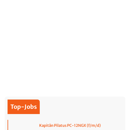
Top-Jobs
Kapitän Pilatus PC-12NGX (f/m/d)