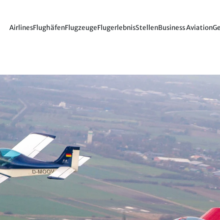
Airlines
Flughäfen
Flugzeuge
Flugerlebnis
Stellen
Business Aviation
Ge