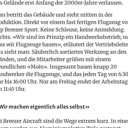
s Gelände erst Anfang der 2000er-Jahre verlassen.
n betritt das Gebäude und steht mitten in der
oduktion. Direkt vor einem fast fertigen Flugzeug v
p Breezer Sport. Keine Schleuse, keine Anmeldung.
chts. «Wir sind im Prinzip ein Handwerksbetrieb, n
ss wir Flugzeuge bauen», erläutert der Vertriebsleite
s sieht man: Säuberlich sortiertes Werkzeug an den
nden, und die Mitarbeiter grüßen mit einem
eundlichen «Moin». Insgesamt bauen knapp 20
ndwerker die Flugzeuge, und das jeden Tag von 6:3
r bis 16:00 Uhr. Nur am Freitag endet der Arbeitstag
 11:45 Uhr.
ir machen eigentlich alles selbst»
i Breezer Aircraft sind die Wege extrem kurz. In ein