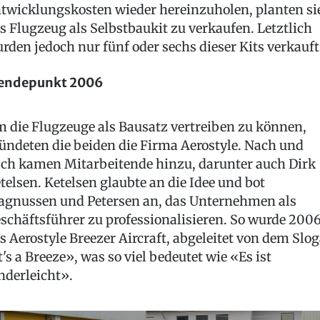
twicklungskosten wieder hereinzuholen, planten si
s Flugzeug als Selbstbaukit zu verkaufen. Letztlich
rden jedoch nur fünf oder sechs dieser Kits verkauft
endepunkt 2006
 die Flugzeuge als Bausatz vertreiben zu können,
ündeten die beiden die Firma Aerostyle. Nach und
ch kamen Mitarbeitende hinzu, darunter auch Dirk
telsen. Ketelsen glaubte an die Idee und bot
gnussen und Petersen an, das Unternehmen als
schäftsführer zu professionalisieren. So wurde 200
s Aerostyle Breezer Aircraft, abgeleitet von dem Slo
t's a Breeze», was so viel bedeutet wie «Es ist
nderleicht».