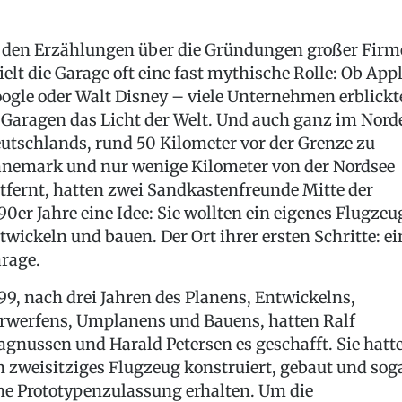
 den Erzählungen über die Gründungen großer Firm
ielt die Garage oft eine fast mythische Rolle: Ob Appl
ogle oder Walt Disney – viele Unternehmen erblickt
 Garagen das Licht der Welt. Und auch ganz im Nord
utschlands, rund 50 Kilometer vor der Grenze zu
nemark und nur wenige Kilometer von der Nordsee
tfernt, hatten zwei Sandkastenfreunde Mitte der
90er Jahre eine Idee: Sie wollten ein eigenes Flugzeu
twickeln und bauen. Der Ort ihrer ersten Schritte: ei
rage.
99, nach drei Jahren des Planens, Entwickelns,
rwerfens, Umplanens und Bauens, hatten Ralf
gnussen und Harald Petersen es geschafft. Sie hatt
n zweisitziges Flugzeug konstruiert, gebaut und sog
ne Prototypenzulassung erhalten. Um die