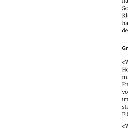
na
Sc
Kl
ha
de
Gr
«W
He
mi
En
vo
un
st
Fl
«W