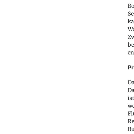
Bo
Se
ka
Wa
Zw
be
en
Pr
Da
Da
is
we
Fl
Re
Bu