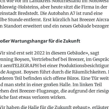
ch wie vor im Landkreis Nordfriesland im Nordwes
hleswig-Holsteins, aber heute sitzt die Firma in der
einstadt Bredstedt. Die Autobahn A7 ist rund eine
lbe Stunde entfernt. Erst kürzlich hat Breezer Aircra
n Standort erweitert und ein neues Gebäude bezogen
oßer Wartungshangar für die Zukunft
ir sind erst seit 2022 in diesem Gebäude», sagt
nning Boysen, Vertriebschef bei Breezer, im Gesprä
t aeroTELEGRAPH bei einer Produktionsbesichtigu
de August. Boysen führt durch die Räumlichkeiten.
rderen Teil befinden sich offene Büros. Eine Tür weit
d man steht in einer großen Halle. Im linken Teil
ehen drei Breezer-Flugzeuge, die aufgrund der riesi
äche fast etwas verloren wirken.
ir haben die Halle für die Zukunft gebaut», erläuter