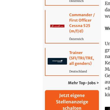
Österreich
En
da
Commander /
wu
First Officer
Cessna 525
W
(m/f/d)
Österreich
Um
gr
Trainer
na
(SFI/TRI/TRE,
Ke
all genders)
Ma
Deutschland
Ge
au
Mehr Top-Jobs >
«I
ki
Jetzt eigene
Stellenanzeige
schalten