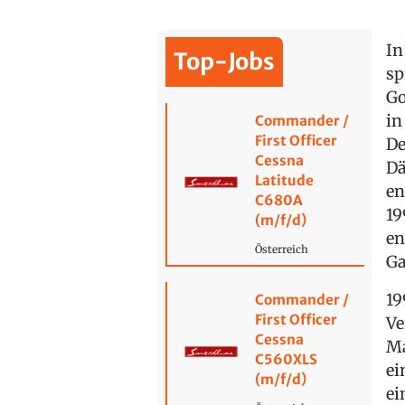
In
Top-Jobs
sp
Go
in
Commander /
First Officer
De
Cessna
Dä
Latitude
en
C680A
19
(m/f/d)
en
Österreich
Ga
19
Commander /
First Officer
Ve
Cessna
Ma
C560XLS
ei
(m/f/d)
ei