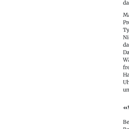
da
Ma
Pr
Ty
Ni
da
Da
Wä
fr
Ha
Uh
um
«W
Be