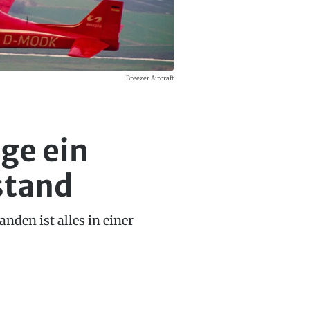
Breezer Aircraft
age ein
stand
nden ist alles in einer