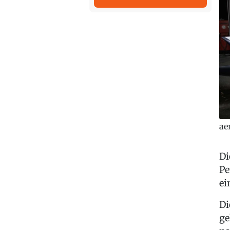
ae
Di
Pe
ei
Di
ge