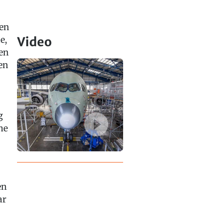
en
e,
Video
en
en
g
ne
en
ar