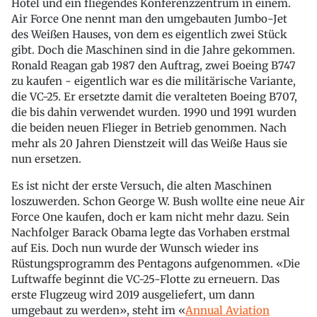
Hotel und ein fliegendes Konferenzzentrum in einem.
Air Force One nennt man den umgebauten Jumbo-Jet
des Weißen Hauses, von dem es eigentlich zwei Stück
gibt. Doch die Maschinen sind in die Jahre gekommen.
Ronald Reagan gab 1987 den Auftrag, zwei Boeing B747
zu kaufen - eigentlich war es die militärische Variante,
die VC-25. Er ersetzte damit die veralteten Boeing B707,
die bis dahin verwendet wurden. 1990 und 1991 wurden
die beiden neuen Flieger in Betrieb genommen. Nach
mehr als 20 Jahren Dienstzeit will das Weiße Haus sie
nun ersetzen.
Es ist nicht der erste Versuch, die alten Maschinen
loszuwerden. Schon George W. Bush wollte eine neue Air
Force One kaufen, doch er kam nicht mehr dazu. Sein
Nachfolger Barack Obama legte das Vorhaben erstmal
auf Eis. Doch nun wurde der Wunsch wieder ins
Rüstungsprogramm des Pentagons aufgenommen. «Die
Luftwaffe beginnt die VC-25-Flotte zu erneuern. Das
erste Flugzeug wird 2019 ausgeliefert, um dann
umgebaut zu werden», steht im «
Annual Aviation