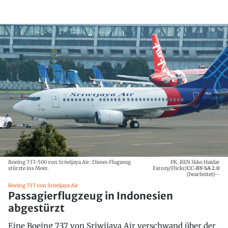
Boeing 737-500 von Sriwijaya Air: Dieses Flugzeug
PK_REN Ikko Haidar
stürzte ins Meer.
Farozy/Flickr/
CC-BY-SA 2.0
(bearbeitet)--
Boeing 737 von Sriwijaya Air
Passagierflugzeug in Indonesien
abgestürzt
Eine Boeing 737 von Sriwijaya Air verschwand über der