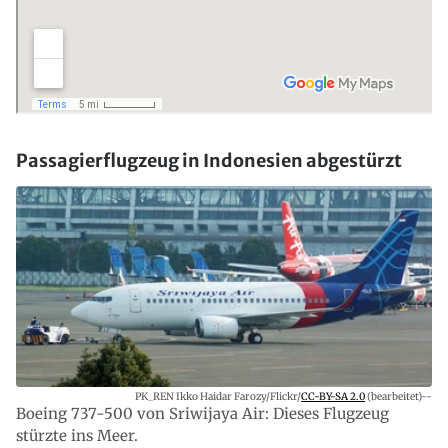
Passagierflugzeug in Indonesien abgestürzt
PK_REN Ikko Haidar Farozy/Flickr/
CC-BY-SA 2.0
(bearbeitet)--
Boeing 737-500 von Sriwijaya Air: Dieses Flugzeug
stürzte ins Meer.