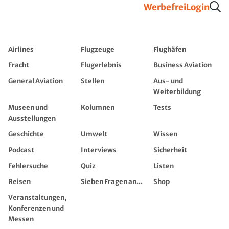
Werbefrei
Login
Airlines
Flugzeuge
Flughäfen
Fracht
Flugerlebnis
Business Aviation
General Aviation
Stellen
Aus- und
Weiterbildung
Museen und
Kolumnen
Tests
Ausstellungen
Geschichte
Umwelt
Wissen
Podcast
Interviews
Sicherheit
Fehlersuche
Quiz
Listen
Reisen
Sieben Fragen an...
Shop
Veranstaltungen,
Konferenzen und
Messen