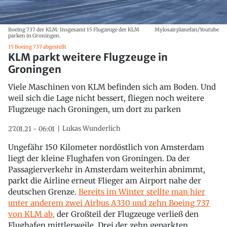
Boeing 737 der KLM: Insgesamt 15 Flugzeuge der KLM
Mylosairplanefan/Youtube
parken in Groningen.
15 Boeing 737 abgestellt
KLM parkt weitere Flugzeuge in
Groningen
Viele Maschinen von KLM befinden sich am Boden. Und
weil sich die Lage nicht bessert, fliegen noch weitere
Flugzeuge nach Groningen, um dort zu parken
Lukas Wunderlich
27.01.21 - 06:01
Ungefähr 150 Kilometer nordöstlich von Amsterdam
liegt der kleine Flughafen von Groningen. Da der
Passagierverkehr in Amsterdam weiterhin abnimmt,
parkt die Airline erneut Flieger am Airport nahe der
deutschen Grenze.
Bereits im Winter stellte man hier
unter anderem zwei Airbus A330 und zehn Boeing 737
von KLM ab,
der Großteil der Flugzeuge verließ den
Flughafen mittlerweile. Drei der zehn geparkten