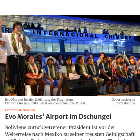
Evo Morales bei der Eröffnung des Flughafens
Gobernacion de
Chimoré im Jahr 2015: Einst residierte hier das Militär.
Cochabamba
Chimore in Bolivien
Evo Morales' Airport im Dschungel
Boliviens zurückgetretener Präsident ist vor der
Weiterreise nach Mexiko zu seiner treusten Gefolgschaft