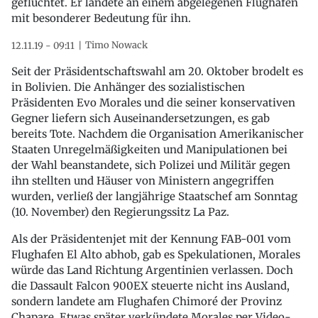
geflüchtet. Er landete an einem abgelegenen Flughafen
mit besonderer Bedeutung für ihn.
Timo Nowack
12.11.19 - 09:11
Seit der Präsidentschaftswahl am 20. Oktober brodelt es
in Bolivien. Die Anhänger des sozialistischen
Präsidenten Evo Morales und die seiner konservativen
Gegner liefern sich Auseinandersetzungen, es gab
bereits Tote. Nachdem die Organisation Amerikanischer
Staaten Unregelmäßigkeiten und Manipulationen bei
der Wahl beanstandete, sich Polizei und Militär gegen
ihn stellten und Häuser von Ministern angegriffen
wurden, verließ der langjährige Staatschef am Sonntag
(10. November) den Regierungssitz La Paz.
Als der Präsidentenjet mit der Kennung FAB-001 vom
Flughafen El Alto abhob, gab es Spekulationen, Morales
würde das Land Richtung Argentinien verlassen. Doch
die Dassault Falcon 900EX steuerte nicht ins Ausland,
sondern landete am Flughafen Chimoré der Provinz
Chapare. Etwas später verkündete Morales per Video-