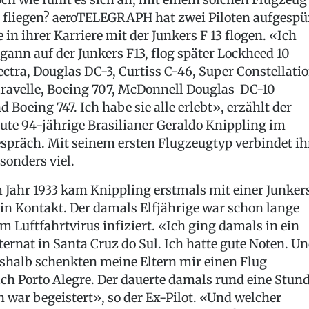
 fliegen? aeroTELEGRAPH hat zwei Piloten aufgespür
e in ihrer Karriere mit der Junkers F 13 flogen. «Ich
gann auf der Junkers F13, flog später Lockheed 10
ectra, Douglas DC-3, Curtiss C-46, Super Constellatio
ravelle, Boeing 707, McDonnell Douglas DC-10
d Boeing 747. Ich habe sie alle erlebt», erzählt der
ute 94-jährige Brasilianer Geraldo Knippling im
spräch. Mit seinem ersten Flugzeugtyp verbindet i
sonders viel.
 Jahr 1933 kam Knippling erstmals mit einer Junker
 in Kontakt. Der damals Elfjährige war schon lange
m Luftfahrtvirus infiziert. «Ich ging damals in ein
ternat in Santa Cruz do Sul. Ich hatte gute Noten. U
shalb schenkten meine Eltern mir einen Flug
ch Porto Alegre. Der dauerte damals rund eine Stund
h war begeistert», so der Ex-Pilot. «Und welcher