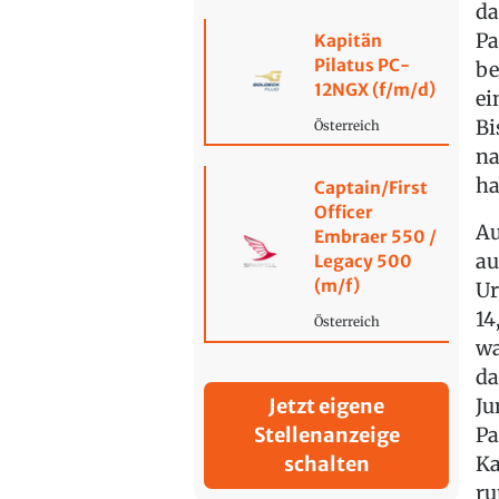
da
Pa
Kapitän
Pilatus PC-
be
12NGX (f/m/d)
ei
Bi
Österreich
na
ha
Captain/First
Officer
Au
Embraer 550 /
au
Legacy 500
(m/f)
Ur
14
Österreich
wa
da
Ju
Jetzt eigene
Pa
Stellenanzeige
Ka
schalten
ru