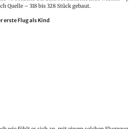
ch Quelle – 318 bis 328 Stück gebaut.
r erste Flug als Kind
ch wie fühlt es sich an, mit einem solchen Flugzeug