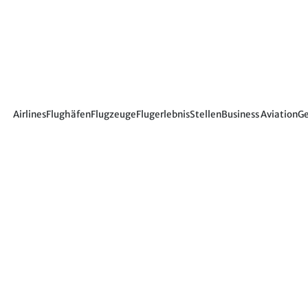
Airlines
Flughäfen
Flugzeuge
Flugerlebnis
Stellen
Business Aviation
Ge