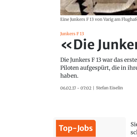
Eine Junkers F 13 von Varig am Flughaf
Junkers F 13
«Die Junker
Die Junkers F 13 war das ers
Piloten aufgespürt, die in ih
haben.
Stefan Eiselin
06.02.17 - 07:02
Si
Top-Jobs
sc