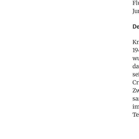
Fl
Ju
De
Kn
19
wu
da
se
Cr
Zw
sa
im
Te