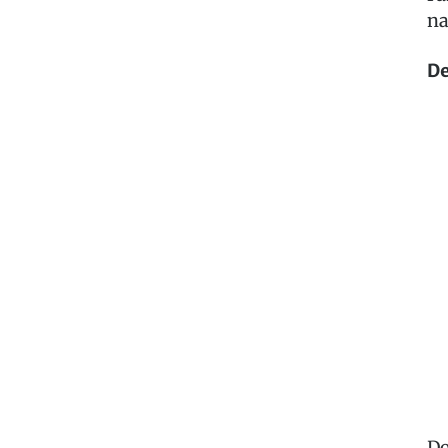
na
De
Do