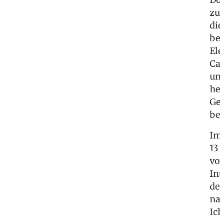
zu
di
be
El
Ca
un
he
Ge
be
Im
13
vo
In
de
na
Ic