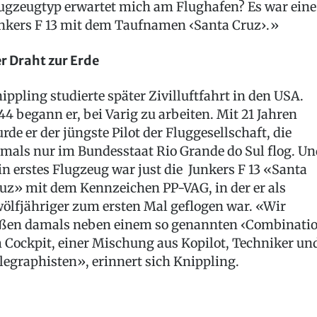
ugzeugtyp erwartet mich am Flughafen? Es war eine
nkers F 13 mit dem Taufnamen ‹Santa Cruz›.»
r Draht zur Erde
ippling studierte später Zivilluftfahrt in den USA.
44 begann er, bei Varig zu arbeiten. Mit 21 Jahren
rde er der jüngste Pilot der Fluggesellschaft, die
mals nur im Bundesstaat Rio Grande do Sul flog. Un
in erstes Flugzeug war just die Junkers F 13 «Santa
uz» mit dem Kennzeichen PP-VAG, in der er als
ölfjähriger zum ersten Mal geflogen war. «Wir
ßen damals neben einem so genannten ‹Combinati
 Cockpit, einer Mischung aus Kopilot, Techniker un
legraphisten», erinnert sich Knippling.