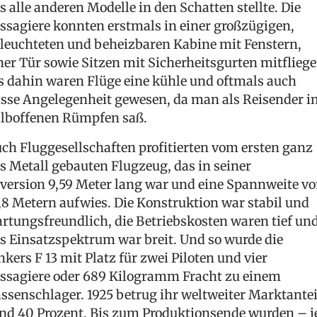
s alle anderen Modelle in den Schatten stellte. Die
ssagiere konnten erstmals in einer großzügigen,
leuchteten und beheizbaren Kabine mit Fenstern,
ner Tür sowie Sitzen mit Sicherheitsgurten mitfliege
s dahin waren Flüge eine kühle und oftmals auch
sse Angelegenheit gewesen, da man als Reisender i
lboffenen Rümpfen saß.
ch Fluggesellschaften profitierten vom ersten ganz
s Metall gebauten Flugzeug, das in seiner
version 9,59 Meter lang war und eine Spannweite v
,8 Metern aufwies. Die Konstruktion war stabil und
rtungsfreundlich, die Betriebskosten waren tief un
s Einsatzspektrum war breit. Und so wurde die
nkers F 13 mit Platz für zwei Piloten und vier
ssagiere oder 689 Kilogramm Fracht zu einem
ssenschlager. 1925 betrug ihr weltweiter Marktantei
nd 40 Prozent. Bis zum Produktionsende wurden – j