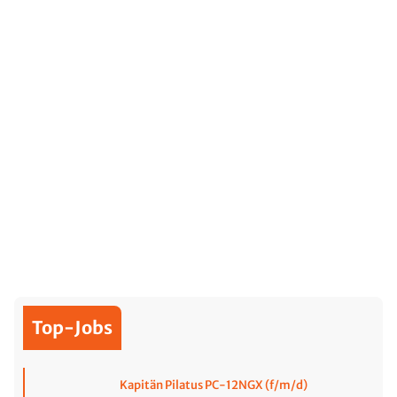
Top-Jobs
Kapitän Pilatus PC-12NGX (f/m/d)