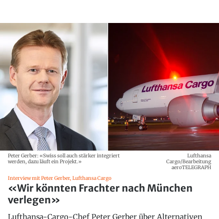
Peter Gerber: «Swiss soll auch stärker integriert
Lufthansa
werden, dazu läuft ein Projekt.»
Cargo/Bearbeitung
aeroTELEGRAPH
Interview mit Peter Gerber, Lufthansa Cargo
«Wir könnten Frachter nach München
verlegen»
Lufthansa-Cargo-Chef Peter Gerber über Alternativen