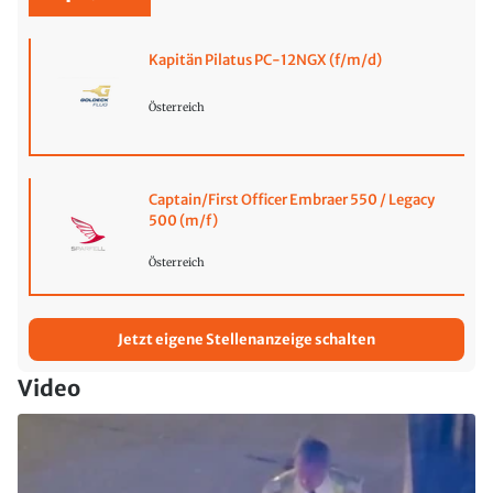
Kapitän Pilatus PC-12NGX (f/m/d)
Österreich
Captain/First Officer Embraer 550 / Legacy
500 (m/f)
Österreich
Jetzt eigene Stellenanzeige schalten
Video