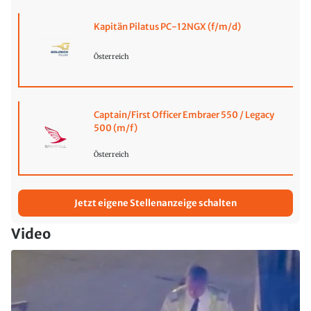
Kapitän Pilatus PC-12NGX (f/m/d)
Österreich
Captain/First Officer Embraer 550 / Legacy
500 (m/f)
Österreich
Jetzt eigene Stellenanzeige schalten
Video