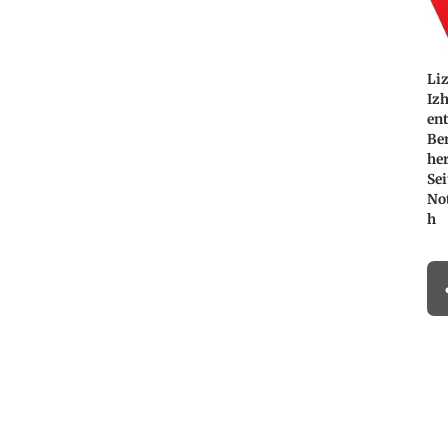
Li
Iz
en
Ber
he
Sei
No
h