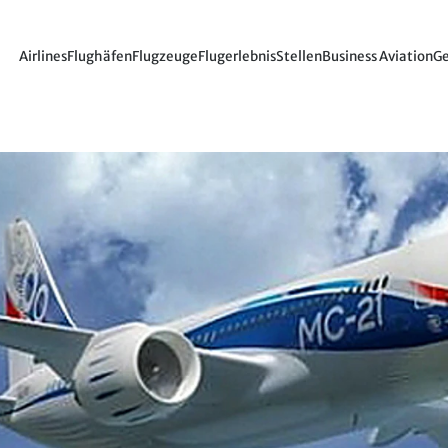
Airlines
Flughäfen
Flugzeuge
Flugerlebnis
Stellen
Business Aviation
Ge