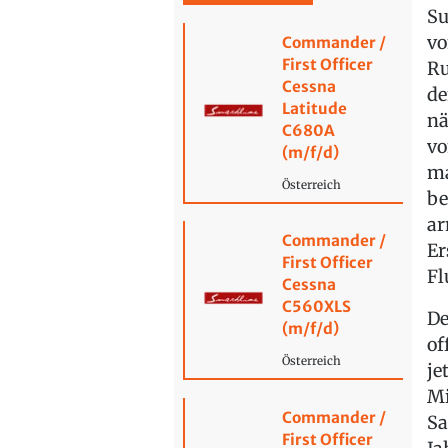
Su
vo
Commander /
First Officer
Ru
Cessna
de
Latitude
nä
C680A
vo
(m/f/d)
ma
Österreich
be
ar
Commander /
Er
First Officer
Fl
Cessna
C560XLS
De
(m/f/d)
of
Österreich
je
Mi
Commander /
Sa
First Officer