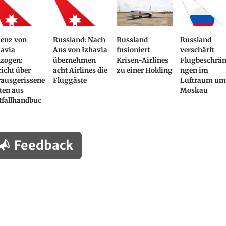
zenz von
Russland: Nach
Russland
Russland
havia
Aus von Izhavia
fusioniert
verschärft
tzogen:
übernehmen
Krisen-Airlines
Flugbeschrä
icht über
acht Airlines die
zu einer Holding
ngen im
rausgerissene
Fluggäste
Luftraum u
ten aus
Moskau
tfallhandbuc
Feedback