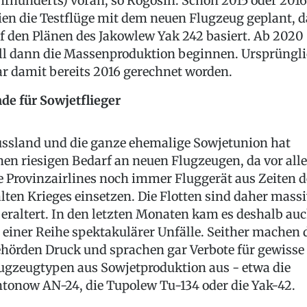
hrhunderts) voran, so Rogosin. Schon 2015 oder 2016
ien die Testflüge mit dem neuen Flugzeug geplant, d
f den Plänen des Jakowlew Yak 242 basiert. Ab 2020
ll dann die Massenproduktion beginnen. Ursprüngl
r damit bereits 2016 gerechnet worden.
de für Sowjetflieger
ssland und die ganze ehemalige Sowjetunion hat
nen riesigen Bedarf an neuen Flugzeugen, da vor all
e Provinzairlines noch immer Fluggerät aus Zeiten d
lten Krieges einsetzen. Die Flotten sind daher mass
eraltert. In den letzten Monaten kam es deshalb au
 einer Reihe spektakulärer Unfälle. Seither machen 
hörden Druck und sprachen gar Verbote für gewisse
ugzeugtypen aus Sowjetproduktion aus - etwa die
tonow AN-24, die Tupolew Tu-134 oder die Yak-42.