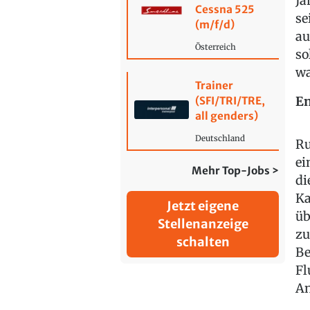
Ja
Cessna 525
se
(m/f/d)
au
Österreich
so
wa
Trainer
En
(SFI/TRI/TRE,
all genders)
Deutschland
Ru
ei
Mehr Top-Jobs >
di
Ka
Jetzt eigene
üb
Stellenanzeige
zu
schalten
Be
Fl
An