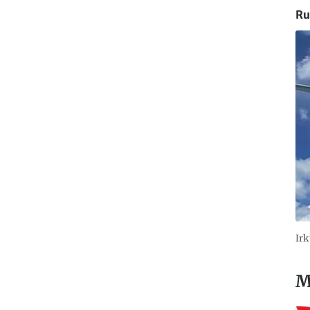
Ru
Irk
M