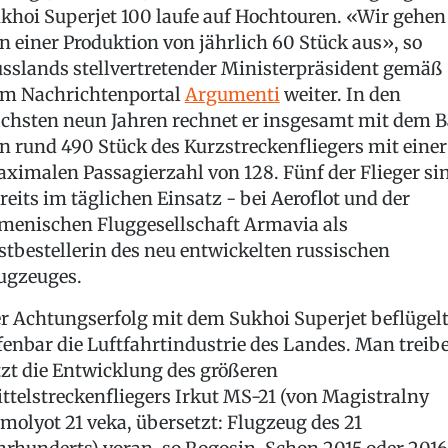
khoi Superjet 100 laufe auf Hochtouren. «Wir gehen
n einer Produktion von jährlich 60 Stück aus», so
sslands stellvertretender Ministerpräsident gemäß
m Nachrichtenportal
Argumenti
weiter. In den
chsten neun Jahren rechnet er insgesamt mit dem 
n rund 490 Stück des Kurzstreckenfliegers mit einer
ximalen Passagierzahl von 128. Fünf der Flieger si
reits im täglichen Einsatz - bei Aeroflot und der
menischen Fluggesellschaft Armavia als
stbestellerin des neu entwickelten russischen
ugzeuges.
r Achtungserfolg mit dem Sukhoi Superjet beflügel
fenbar die Luftfahrtindustrie des Landes. Man treib
tzt die Entwicklung des größeren
ttelstreckenfliegers Irkut MS-21 (von Magistralny
molyot 21 veka, übersetzt: Flugzeug des 21