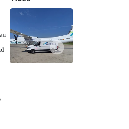
Bau
nd
t
e