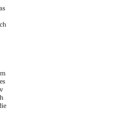
as
ich
em
es
iv
ch
die