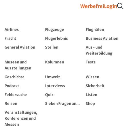
Werbefrei
Login
Airlines
Flugzeuge
Flughäfen
Fracht
Flugerlebnis
Business Aviation
General Aviation
Stellen
Aus- und
Weiterbildung
Museen und
Kolumnen
Tests
Ausstellungen
Geschichte
Umwelt
Wissen
Podcast
Interviews
Sicherheit
Fehlersuche
Quiz
Listen
Reisen
Sieben Fragen an...
Shop
Veranstaltungen,
Konferenzen und
Messen