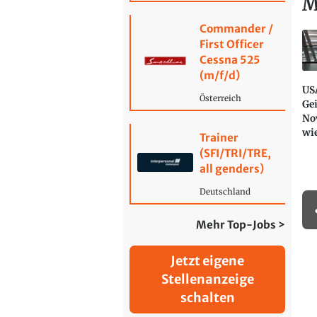
M
Commander /
First Officer
Cessna 525
(m/f/d)
US
Österreich
Ge
No
wie
Trainer
(SFI/TRI/TRE,
all genders)
Deutschland
Mehr Top-Jobs >
Jetzt eigene
Stellenanzeige
schalten