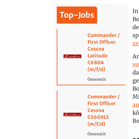
In
Top-Jobs
Bo
de
sp
Commander /
First Officer
ze
Cessna
Latitude
An
C680A
vo
(m/f/d)
da
ge
Österreich
Bo
Mi
Commander /
First Officer
an
Cessna
kö
C560XLS
Be
(m/f/d)
Österreich