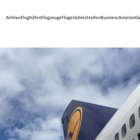
Airlines
Flughäfen
Flugzeuge
Flugerlebnis
Stellen
Business Aviation
Ge