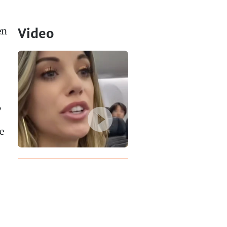
en
Video
,
e