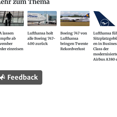
ehr zum Thema
A lassen
Lufthansa holt
Boeing 747 von
Lufthansa fü
impfte ab
alle Boeing 747-
Lufthansa
Sitzplatzgeb
vember
400 zurück
bringen Twente
en in Busines
der einreisen
Rekordverlust
Class der
modernisiert
Airbus A380 
Feedback