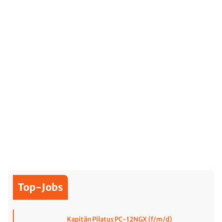
Top-Jobs
Kapitän Pilatus PC-12NGX (f/m/d)