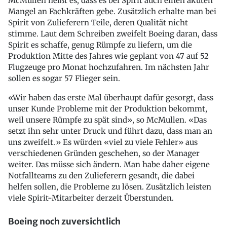
McMullen heißt es, dass es bei Spirit auch einen akuten
Mangel an Fachkräften gebe. Zusätzlich erhalte man bei
Spirit von Zulieferern Teile, deren Qualität nicht
stimme. Laut dem Schreiben zweifelt Boeing daran, dass
Spirit es schaffe, genug Rümpfe zu liefern, um die
Produktion Mitte des Jahres wie geplant von 47 auf 52
Flugzeuge pro Monat hochzufahren. Im nächsten Jahr
sollen es sogar 57 Flieger sein.
«Wir haben das erste Mal überhaupt dafür gesorgt, dass
unser Kunde Probleme mit der Produktion bekommt,
weil unsere Rümpfe zu spät sind», so McMullen. «Das
setzt ihn sehr unter Druck und führt dazu, dass man an
uns zweifelt.» Es würden «viel zu viele Fehler» aus
verschiedenen Gründen geschehen, so der Manager
weiter. Das müsse sich ändern. Man habe daher eigene
Notfallteams zu den Zulieferern gesandt, die dabei
helfen sollen, die Probleme zu lösen. Zusätzlich leisten
viele Spirit-Mitarbeiter derzeit Überstunden.
Boeing noch zuversichtlich