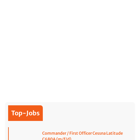
Top-Jobs
Commander / First Officer Cessna Latitude
C680A (m/f/d)