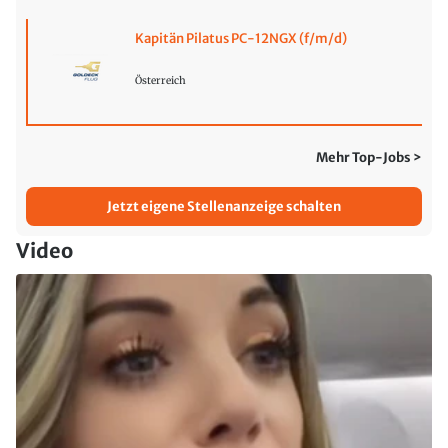
Kapitän Pilatus PC-12NGX (f/m/d)
Österreich
Mehr Top-Jobs >
Jetzt eigene Stellenanzeige schalten
Video