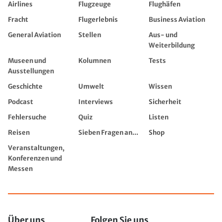
Airlines
Flugzeuge
Flughäfen
Fracht
Flugerlebnis
Business Aviation
General Aviation
Stellen
Aus- und
Weiterbildung
Museen und
Kolumnen
Tests
Ausstellungen
Geschichte
Umwelt
Wissen
Podcast
Interviews
Sicherheit
Fehlersuche
Quiz
Listen
Reisen
Sieben Fragen an...
Shop
Veranstaltungen,
Konferenzen und
Messen
Über uns
Folgen Sie uns