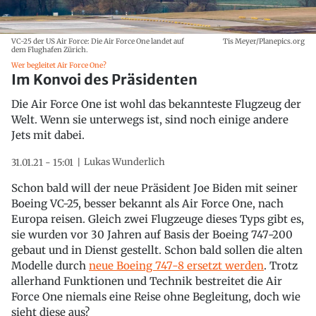
VC-25 der US Air Force: Die Air Force One landet auf
Tis Meyer/Planepics.org
dem Flughafen Zürich.
Wer begleitet Air Force One?
Im Konvoi des Präsidenten
Die Air Force One ist wohl das bekannteste Flugzeug der
Welt. Wenn sie unterwegs ist, sind noch einige andere
Jets mit dabei.
Lukas Wunderlich
31.01.21 - 15:01
Schon bald will der neue Präsident Joe Biden mit seiner
Boeing VC-25, besser bekannt als Air Force One, nach
Europa reisen. Gleich zwei Flugzeuge dieses Typs gibt es,
sie wurden vor 30 Jahren auf Basis der Boeing 747-200
gebaut und in Dienst gestellt. Schon bald sollen die alten
Modelle durch
neue Boeing 747-8 ersetzt werden
. Trotz
allerhand Funktionen und Technik bestreitet die Air
Force One niemals eine Reise ohne Begleitung, doch wie
sieht diese aus?