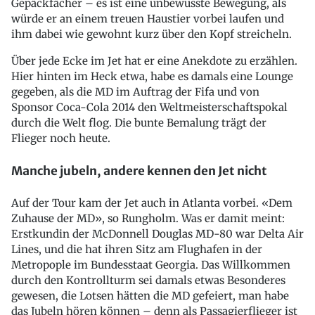
Gepäckfächer – es ist eine unbewusste Bewegung, als
würde er an einem treuen Haustier vorbei laufen und
ihm dabei wie gewohnt kurz über den Kopf streicheln.
Über jede Ecke im Jet hat er eine Anekdote zu erzählen.
Hier hinten im Heck etwa, habe es damals eine Lounge
gegeben, als die MD im Auftrag der Fifa und von
Sponsor Coca-Cola 2014 den Weltmeisterschaftspokal
durch die Welt flog. Die bunte Bemalung trägt der
Flieger noch heute.
Manche jubeln, andere kennen den Jet nicht
Auf der Tour kam der Jet auch in Atlanta vorbei. «Dem
Zuhause der MD», so Rungholm. Was er damit meint:
Erstkundin der McDonnell Douglas MD-80 war Delta Air
Lines, und die hat ihren Sitz am Flughafen in der
Metropople im Bundesstaat Georgia. Das Willkommen
durch den Kontrollturm sei damals etwas Besonderes
gewesen, die Lotsen hätten die MD gefeiert, man habe
das Jubeln hören können – denn als Passagierflieger ist