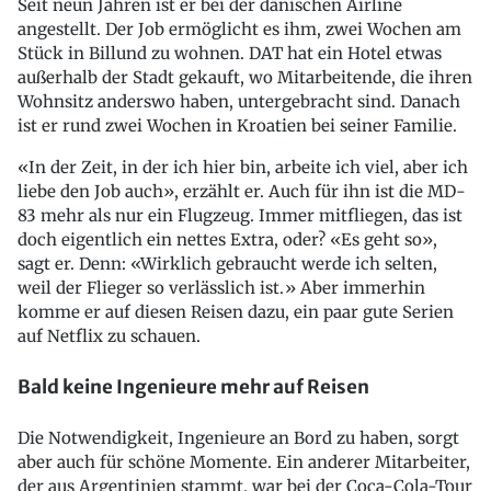
Seit neun Jahren ist er bei der dänischen Airline
angestellt. Der Job ermöglicht es ihm, zwei Wochen am
Stück in Billund zu wohnen. DAT hat ein Hotel etwas
außerhalb der Stadt gekauft, wo Mitarbeitende, die ihren
Wohnsitz anderswo haben, untergebracht sind. Danach
ist er rund zwei Wochen in Kroatien bei seiner Familie.
«In der Zeit, in der ich hier bin, arbeite ich viel, aber ich
liebe den Job auch», erzählt er. Auch für ihn ist die MD-
83 mehr als nur ein Flugzeug. Immer mitfliegen, das ist
doch eigentlich ein nettes Extra, oder? «Es geht so»,
sagt er. Denn: «Wirklich gebraucht werde ich selten,
weil der Flieger so verlässlich ist.» Aber immerhin
komme er auf diesen Reisen dazu, ein paar gute Serien
auf Netflix zu schauen.
Bald keine Ingenieure mehr auf Reisen
Die Notwendigkeit, Ingenieure an Bord zu haben, sorgt
aber auch für schöne Momente. Ein anderer Mitarbeiter,
der aus Argentinien stammt, war bei der Coca-Cola-Tour