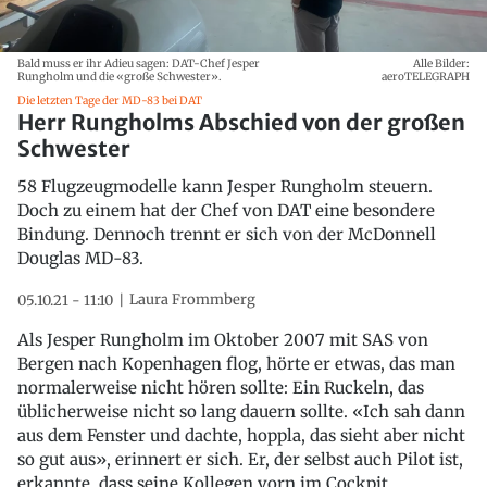
Bald muss er ihr Adieu sagen: DAT-Chef Jesper
Alle Bilder:
Rungholm und die «große Schwester».
aeroTELEGRAPH
Die letzten Tage der MD-83 bei DAT
Herr Rungholms Abschied von der großen
Schwester
58 Flugzeugmodelle kann Jesper Rungholm steuern.
Doch zu einem hat der Chef von DAT eine besondere
Bindung. Dennoch trennt er sich von der McDonnell
Douglas MD-83.
Laura Frommberg
05.10.21 - 11:10
Als Jesper Rungholm im Oktober 2007 mit SAS von
Bergen nach Kopenhagen flog, hörte er etwas, das man
normalerweise nicht hören sollte: Ein Ruckeln, das
üblicherweise nicht so lang dauern sollte. «Ich sah dann
aus dem Fenster und dachte, hoppla, das sieht aber nicht
so gut aus», erinnert er sich. Er, der selbst auch Pilot ist,
erkannte, dass seine Kollegen vorn im Cockpit