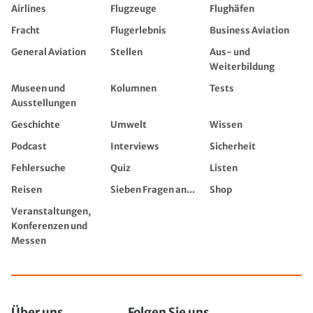
Airlines
Flugzeuge
Flughäfen
Fracht
Flugerlebnis
Business Aviation
General Aviation
Stellen
Aus- und
Weiterbildung
Museen und
Kolumnen
Tests
Ausstellungen
Geschichte
Umwelt
Wissen
Podcast
Interviews
Sicherheit
Fehlersuche
Quiz
Listen
Reisen
Sieben Fragen an...
Shop
Veranstaltungen,
Konferenzen und
Messen
Über uns
Folgen Sie uns