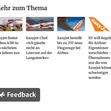
ehr zum Thema
yjet flottet
Easyjet-Chef:
Easyjet bestellt
EU will Regel
bus A319 in
«Ich glaube
bis zu 257 neue
für Airline-
n nächsten
nicht an
Flugzeuge bei
Eigentümer
r Jahren aus
Lowcost auf der
Airbus
verschärfen -
Langstrecke»
Übernahmen
wie die von
Easyjet könn
schwieriger
werden
Feedback