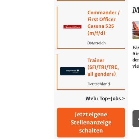
M
Commander /
First Officer
Cessna 525
(m/f/d)
Österreich
Eas
Air
de
Trainer
vie
(SFI/TRI/TRE,
all genders)
Deutschland
Mehr Top-Jobs >
Jetzt eigene
Stellenanzeige
schalten