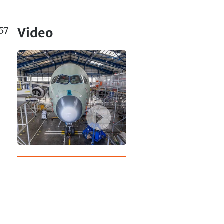
57
Video