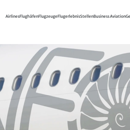
Airlines
Flughäfen
Flugzeuge
Flugerlebnis
Stellen
Business Aviation
Ge