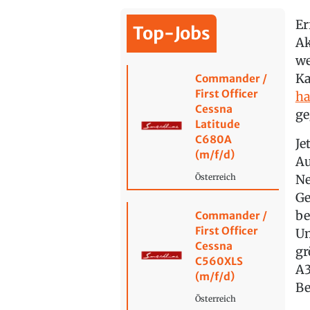
Er
Top-Jobs
Ak
we
Ka
Commander /
First Officer
ha
Cessna
ge
Latitude
C680A
Je
(m/f/d)
Au
Ne
Österreich
Ge
be
Commander /
First Officer
Um
Cessna
gr
C560XLS
A3
(m/f/d)
Be
Österreich