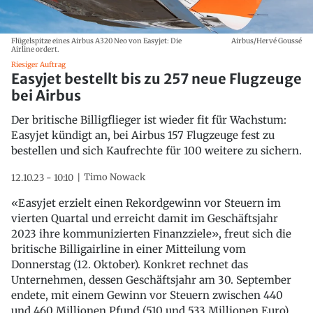
Flügelspitze eines Airbus A320 Neo von Easyjet: Die
Airbus/Hervé Goussé
Airline ordert.
Riesiger Auftrag
Easyjet bestellt bis zu 257 neue Flugzeuge
bei Airbus
Der britische Billigflieger ist wieder fit für Wachstum:
Easyjet kündigt an, bei Airbus 157 Flugzeuge fest zu
bestellen und sich Kaufrechte für 100 weitere zu sichern.
Timo Nowack
12.10.23 - 10:10
«Easyjet erzielt einen Rekordgewinn vor Steuern im
vierten Quartal und erreicht damit im Geschäftsjahr
2023 ihre kommunizierten Finanzziele», freut sich die
britische Billigairline in einer Mitteilung vom
Donnerstag (12. Oktober). Konkret rechnet das
Unternehmen, dessen Geschäftsjahr am 30. September
endete, mit einem Gewinn vor Steuern zwischen 440
und 460 Millionen Pfund (510 und 533 Millionen Euro)