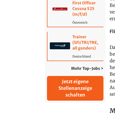
First Officer
Be
Cessna 525
ve
(m/f/d)
er
Österreich
Fl
Trainer
(SFI/TRI/TRE,
Da
all genders)
be
Deutschland
de
he
Mehr Top-Jobs >
Be
na
Jetzt eigene
Au
Stellenanzeige
se
schalten
M