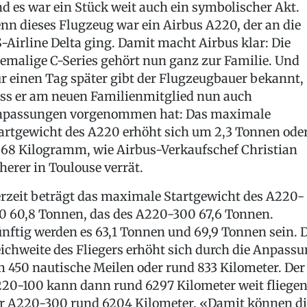
d es war ein Stück weit auch ein symbolischer Akt.
nn dieses Flugzeug war ein Airbus A220, der an die
-Airline Delta ging. Damit macht Airbus klar: Die
emalige C-Series gehört nun ganz zur Familie. Und
r einen Tag später gibt der Flugzeugbauer bekannt,
ss er am neuen Familienmitglied nun auch
passungen vorgenommen hat: Das maximale
artgewicht des A220 erhöht sich um 2,3 Tonnen ode
68 Kilogramm, wie Airbus-Verkaufschef Christian
herer in Toulouse verrät.
rzeit beträgt das maximale Startgewicht des A220-
0 60,8 Tonnen, das des A220-300 67,6 Tonnen.
nftig werden es 63,1 Tonnen und 69,9 Tonnen sein. D
ichweite des Fliegers erhöht sich durch die Anpass
 450 nautische Meilen oder rund 833 Kilometer. Der
20-100 kann dann rund 6297 Kilometer weit fliegen
r A220-300 rund 6204 Kilometer. «Damit können di