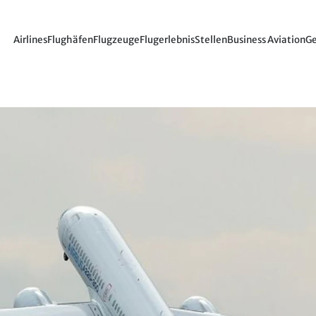
Airlines
Flughäfen
Flugzeuge
Flugerlebnis
Stellen
Business Aviation
Ge