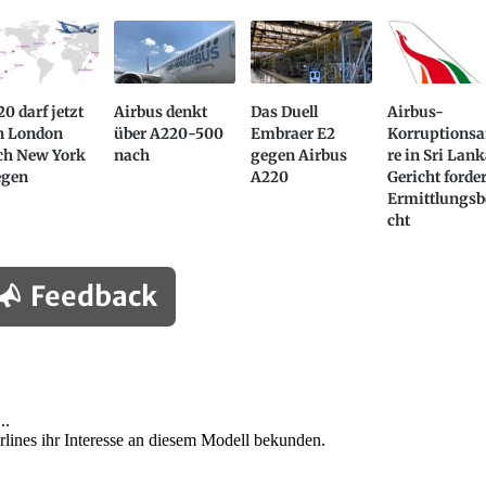
0 darf jetzt
Airbus denkt
Das Duell
Airbus-
n London
über A220-500
Embraer E2
Korruptionsa
ch New York
nach
gegen Airbus
re in Sri Lank
egen
A220
Gericht forder
Ermittlungsb
cht
Feedback