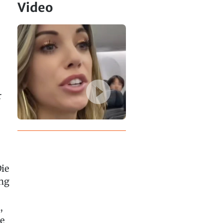
Video
r
ie
ung
,
e