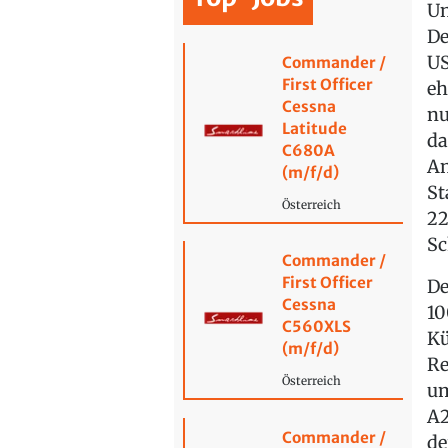
Un
De
US
Commander /
First Officer
eh
Cessna
nu
Latitude
da
C680A
An
(m/f/d)
St
Österreich
22
Sc
Commander /
First Officer
De
Cessna
10
C560XLS
Kü
(m/f/d)
Re
Österreich
um
A2
Commander /
de