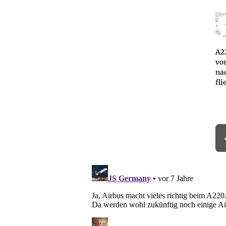
A22
vo
na
fli