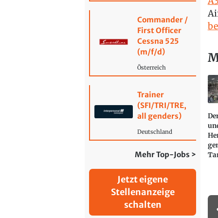
A3
Ai
Commander /
be
First Officer
Cessna 525
(m/f/d)
M
Österreich
Trainer
(SFI/TRI/TRE,
all genders)
De
und
Deutschland
He
ge
Mehr Top-Jobs >
Ta
Jetzt eigene
Stellenanzeige
schalten