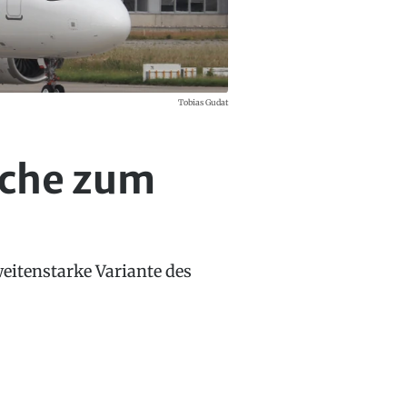
Tobias Gudat
oche zum
weitenstarke Variante des