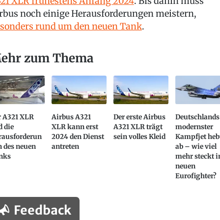
21 XLR frühestens Anfang 2024
. Bis dahin muss
rbus noch einige Herausforderungen meistern,
sonders rund um den neuen Tank
.
ehr zum Thema
r A321 XLR
Airbus A321
Der erste Airbus
Deutschlands
 die
XLR kann erst
A321 XLR trägt
modernster
rausforderun
2024 den Dienst
sein volles Kleid
Kampfjet heb
n des neuen
antreten
ab – wie viel
nks
mehr steckt 
neuen
Eurofighter?
Feedback