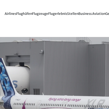
Airlines
Flughäfen
Flugzeuge
Flugerlebnis
Stellen
Business Aviation
Ge