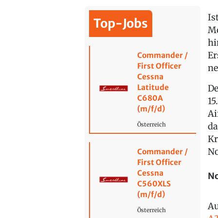
Is
Top-Jobs
Mo
hi
Er
Commander /
First Officer
ne
Cessna
Latitude
De
C680A
15
(m/f/d)
Ai
da
Österreich
Kr
No
Commander /
First Officer
Cessna
No
C560XLS
(m/f/d)
Au
Österreich