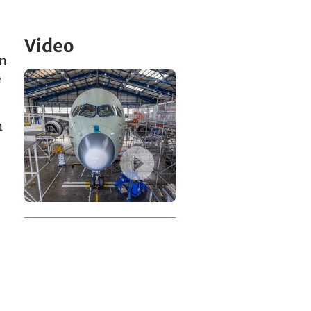
Video
en
e
n