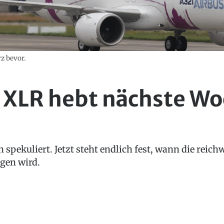
z bevor.
1 XLR hebt nächste W
spekuliert. Jetzt steht endlich fest, wann die reich
egen wird.