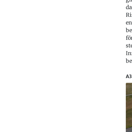
da
Ri
en
be
fö
st
In
be
A3