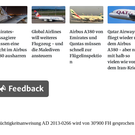
irates-
Global Airlines
Airbus A380 von
Qatar Airway
ssagiere
will weiteres
Emirates und
fliegt wieder
ssen eine
Flugzeug - und
Qantas müssen
dem Airbus
cht im Airbus
die Malediven
schnell zur
A380 - aber 
80 ausharren
ansteuern
Flügelinspektio
mit halb so
n
vielen wie vo
dem Iran-Kri
Feedback