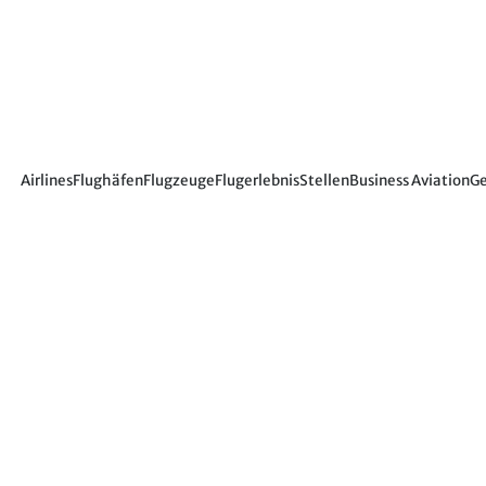
Airlines
Flughäfen
Flugzeuge
Flugerlebnis
Stellen
Business Aviation
Ge