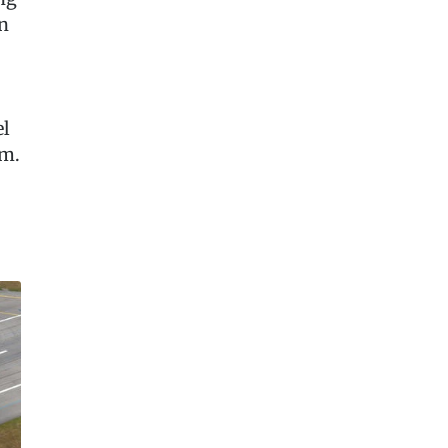
n
el
rm.