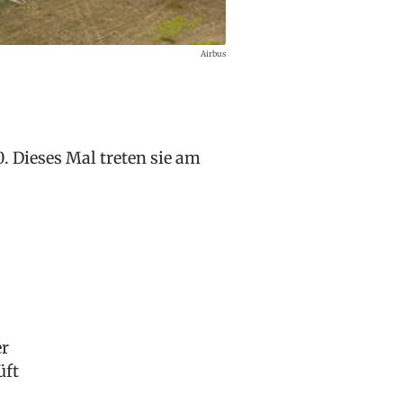
Airbus
. Dieses Mal treten sie am
er
üft