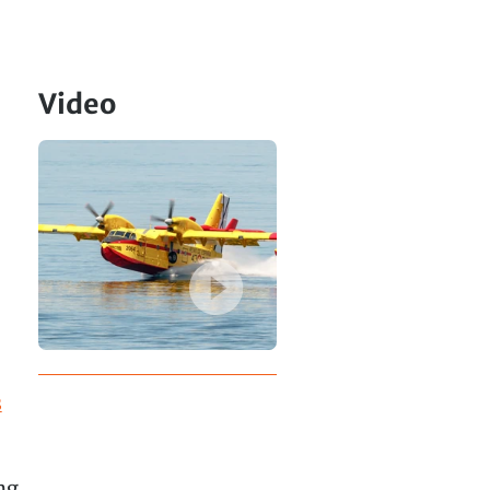
Video
s
ng