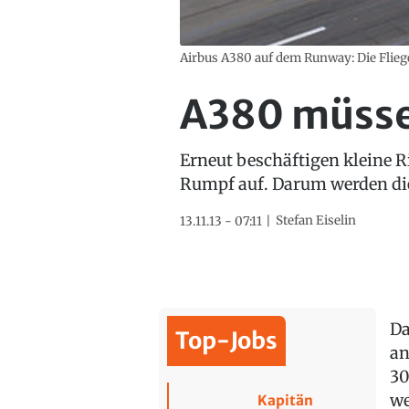
Airbus A380 auf dem Runway: Die Flieg
A380 müsse
Erneut beschäftigen kleine Ri
Rumpf auf. Darum werden die
Stefan Eiselin
13.11.13 - 07:11
Da
Top-Jobs
an
30
we
Kapitän