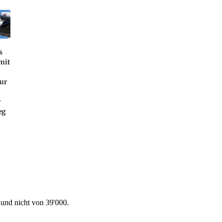
s
 mit
nur
r
eg