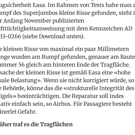
ugsicherheit Easa. Im Rahmen von Tests habe man
mpf des Superjumbos kleine Risse gefunden, steht 
r Anfang November publizierten
fttüchtigkeitsanweisung mit dem Kennzeichen AD
13-0266 (siehe Download unten).
e kleinen Risse von maximal ein paar Millimetern
nge wurden am Rumpf gefunden, genauer am Baute
mmer 56 gleich am hinteren Ende der Tragfläche.
sache der kleinen Risse ist gemäß Easa eine «hohe
kale Belastung». Wenn sie nicht korrigiert würde, so
e Behörde, könne das die «strukturelle Integrität des
ügels» beeinträchtigen. Die Reparatur soll indes
lativ einfach sein, so Airbus. Für Passagiere besteht
inerlei Gefahr.
üher traf es die Tragflächen