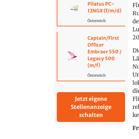
Pilatus PC-
Fl
12NGX (f/m/d)
Ru
de
Österreich
Lu
20
Captain/First
Officer
Di
Embraer 550 /
Lä
Legacy 500
(m/f)
Nu
Ur
Österreich
lo
di
Fl
Jetzt eigene
re
Stellenanzeige
ke
schalten
Fr