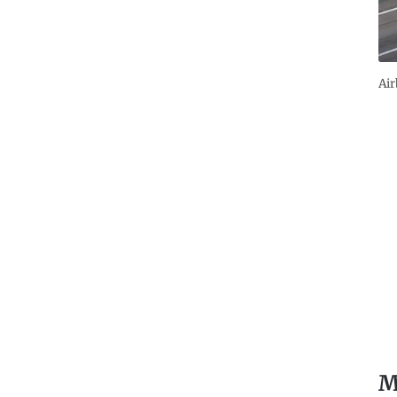
Air
M