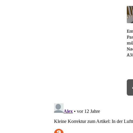
Em
Pa
mü
Na
A3