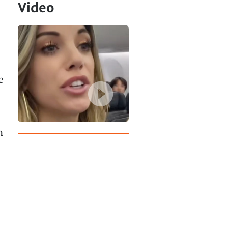
Video
e
n