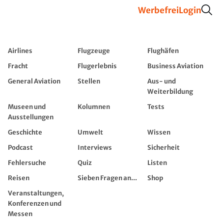
Werbefrei
Login
Airlines
Flugzeuge
Flughäfen
Fracht
Flugerlebnis
Business Aviation
General Aviation
Stellen
Aus- und
Weiterbildung
Museen und
Kolumnen
Tests
Ausstellungen
Geschichte
Umwelt
Wissen
Podcast
Interviews
Sicherheit
Fehlersuche
Quiz
Listen
Reisen
Sieben Fragen an...
Shop
Veranstaltungen,
Konferenzen und
Messen