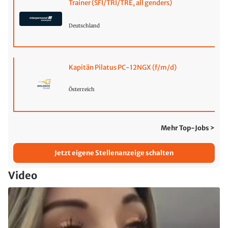
Trainer (SFI/TRI/TRE, all genders)
Deutschland
Kapitän Pilatus PC-12NGX (f/m/d)
Österreich
Mehr Top-Jobs >
Jetzt eigene Stellenanzeige schalten
Video