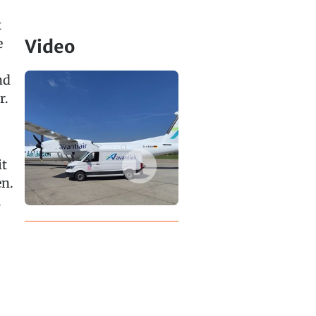
t
e
Video
nd
r.
it
n.
.