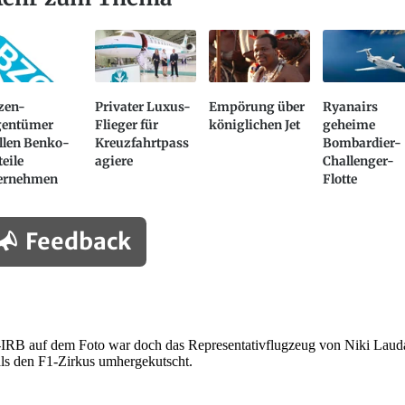
zen-
Privater Luxus-
Empörung über
Ryanairs
gentümer
Flieger für
königlichen Jet
geheime
llen Benko-
Kreuzfahrtpass
Bombardier-
eile
agiere
Challenger-
ernehmen
Flotte
Feedback