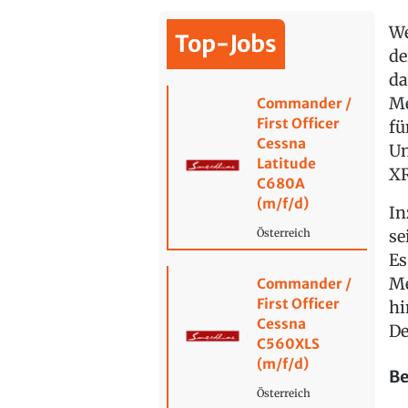
We
Top-Jobs
de
da
Me
Commander /
First Officer
fü
Cessna
Un
Latitude
XR
C680A
(m/f/d)
In
se
Österreich
Es
Me
Commander /
First Officer
hi
Cessna
De
C560XLS
(m/f/d)
Be
Österreich