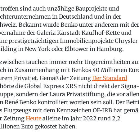
troffen sind auch unzählige Bauprojekte und
chterunternehmen in Deutschland und in der
hweiz. Bekannt wurde Benko unter anderem mit de
ernahme der Galeria Karstadt Kaufhof-Kette und
ine prestigeträchtigen Immobilienprojekte Chrysler
ilding in New York oder Elbtower in Hamburg.
zwischen tauchen immer mehr Ungereimtheiten auf
ch in Zusammenhang mit Benkos 40 Millionen Eur
urem Privatjet. Gemäß der Zeitung
Der Standard
hörte die Global Express XRS nicht direkt der Signa
uppe, sondern der Laura Privatstiftung, die vor alle
n René Benko kontrolliert worden sein soll. Der Betr
s Flugzeugs mit dem Kennzeichen OE-IRB hat gemä
r Zeitung
Heute
alleine im Jahr 2022 rund 2,2
llionen Euro gekostet haben.