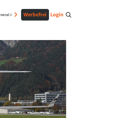
Werbefrei
Login
neral Aviation
Verteidigung
Interviews
Fracht
Geschichte
Sicherheit
Ko