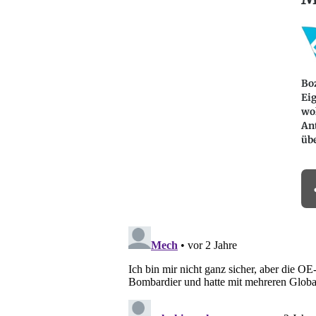
Bo
Ei
wo
Ant
üb