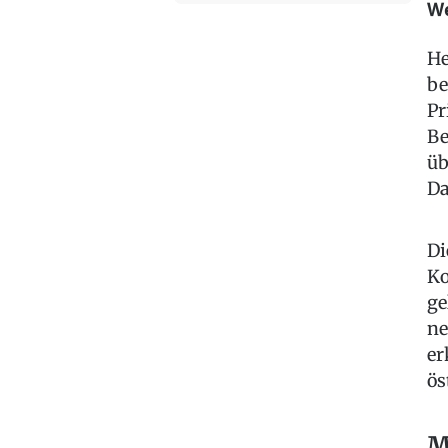
We
He
be
Pr
Be
üb
Da
Di
Ko
ge
ne
er
ös
M