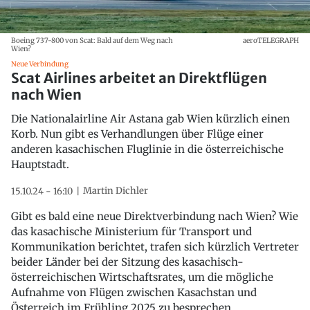
Boeing 737-800 von Scat: Bald auf dem Weg nach
aeroTELEGRAPH
Wien?
Neue Verbindung
Scat Airlines arbeitet an Direktflügen
nach Wien
Die Nationalairline Air Astana gab Wien kürzlich einen
Korb. Nun gibt es Verhandlungen über Flüge einer
anderen kasachischen Fluglinie in die österreichische
Hauptstadt.
Martin Dichler
15.10.24 - 16:10
Gibt es bald eine neue Direktverbindung nach Wien? Wie
das kasachische Ministerium für Transport und
Kommunikation berichtet, trafen sich kürzlich Vertreter
beider Länder bei der Sitzung des kasachisch-
österreichischen Wirtschaftsrates, um die mögliche
Aufnahme von Flügen zwischen Kasachstan und
Österreich im Frühling 2025 zu besprechen.