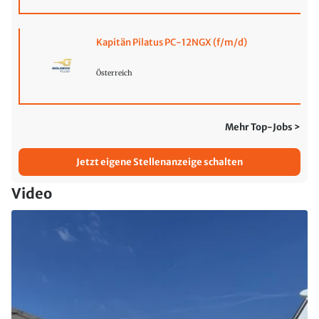
Kapitän Pilatus PC-12NGX (f/m/d)
Österreich
Mehr Top-Jobs >
Jetzt eigene Stellenanzeige schalten
Video