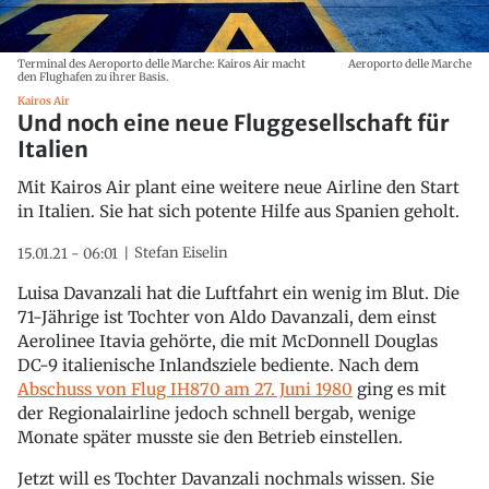
Terminal des Aeroporto delle Marche: Kairos Air macht
Aeroporto delle Marche
den Flughafen zu ihrer Basis.
Kairos Air
Und noch eine neue Fluggesellschaft für
Italien
Mit Kairos Air plant eine weitere neue Airline den Start
in Italien. Sie hat sich potente Hilfe aus Spanien geholt.
Stefan Eiselin
15.01.21 - 06:01
Luisa Davanzali hat die Luftfahrt ein wenig im Blut. Die
71-Jährige ist Tochter von Aldo Davanzali, dem einst
Aerolinee Itavia gehörte, die mit McDonnell Douglas
DC-9 italienische Inlandsziele bediente. Nach dem
Abschuss von Flug IH870 am 27. Juni 1980
ging es mit
der Regionalairline jedoch schnell bergab, wenige
Monate später musste sie den Betrieb einstellen.
Jetzt will es Tochter Davanzali nochmals wissen. Sie