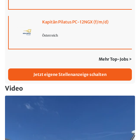
Kapitän Pilatus PC-12NGX (f/m/d)
Österreich
Mehr Top-Jobs >
Jetzt eigene Stellenanzeige schalten
Video