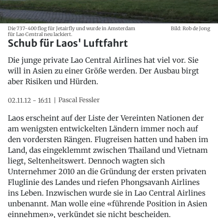
Die 737-400 flog für Jetairfly und wurde in Amsterdam
Bild: Rob de Jong
für Lao Central neu lackiert.
Schub für Laos' Luftfahrt
Die junge private Lao Central Airlines hat viel vor. Sie
will in Asien zu einer Größe werden. Der Ausbau birgt
aber Risiken und Hürden.
Pascal Fessler
02.11.12 - 16:11
Laos erscheint auf der Liste der Vereinten Nationen der
am wenigsten entwickelten Ländern immer noch auf
den vordersten Rängen. Flugreisen hatten und haben im
Land, das eingeklemmt zwischen Thailand und Vietnam
liegt, Seltenheitswert. Dennoch wagten sich
Unternehmer 2010 an die Gründung der ersten privaten
Fluglinie des Landes und riefen Phongsavanh Airlines
ins Leben. Inzwischen wurde sie in Lao Central Airlines
unbenannt. Man wolle eine «führende Position in Asien
einnehmen», verkündet sie nicht bescheiden.