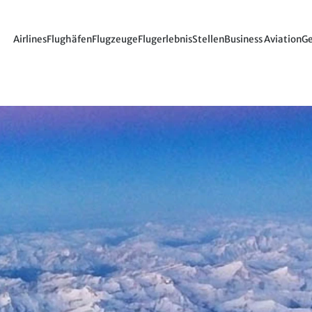
Airlines
Flughäfen
Flugzeuge
Flugerlebnis
Stellen
Business Aviation
Ge