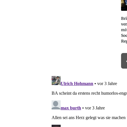
Bri
ver
mi
So
Re