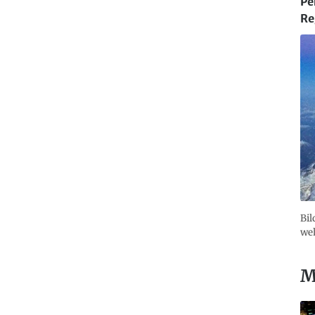
Pe
Re
Bil
weh
M