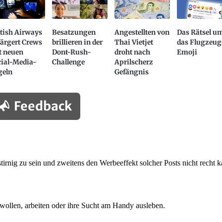
tish Airways
Besatzungen
Angestellten von
Das Rätsel u
ärgert Crews
brillieren in der
Thai Vietjet
das Flugzeug
t neuen
Dont-Rush-
droht nach
Emoji
cial-Media-
Challenge
Aprilscherz
geln
Gefängnis
Feedback