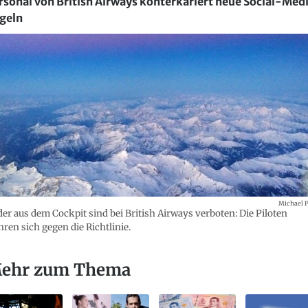
rsonal von British Airways konterkariert neue Social-Med
geln
Michael P
der aus dem Cockpit sind bei British Airways verboten: Die Piloten
ren sich gegen die Richtlinie.
ehr zum Thema