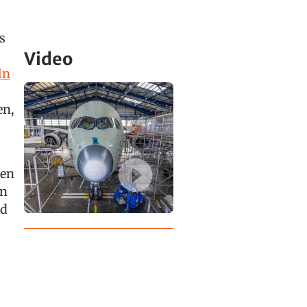
s
Video
ln
en,
men
on
nd