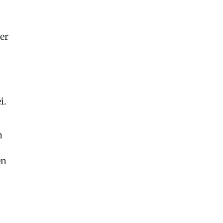
er
i.
n
en