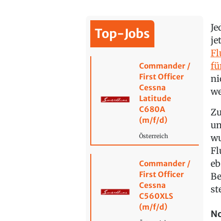
Je
Top-Jobs
je
Fl
fü
Commander /
First Officer
ni
Cessna
we
Latitude
C680A
Zu
(m/f/d)
un
wu
Österreich
Fl
eb
Commander /
First Officer
Be
Cessna
st
C560XLS
(m/f/d)
No