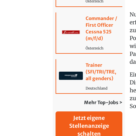
Österreich
Nu
Commander /
er
First Officer
zu
Cessna 525
Po
(m/f/d)
wi
Österreich
Pa
da
Trainer
(SFI/TRI/TRE,
Ei
all genders)
Di
Deutschland
he
zu
Mehr Top-Jobs >
So
Jetzt eigene
Stellenanzeige
schalten