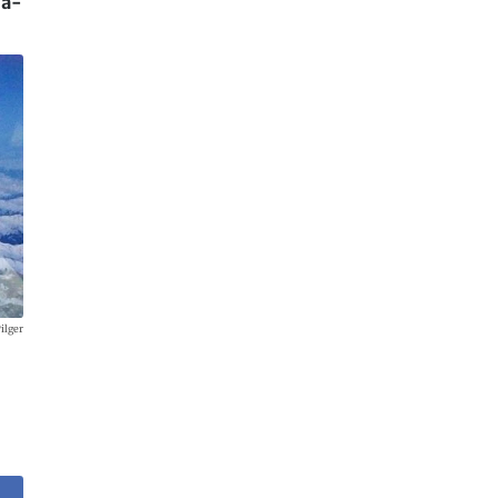
ia-
ilger