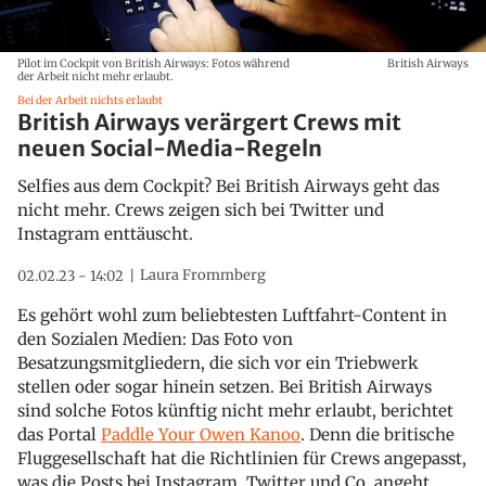
Pilot im Cockpit von British Airways: Fotos während
British Airways
der Arbeit nicht mehr erlaubt.
Bei der Arbeit nichts erlaubt
British Airways verärgert Crews mit
neuen Social-Media-Regeln
Selfies aus dem Cockpit? Bei British Airways geht das
nicht mehr. Crews zeigen sich bei Twitter und
Instagram enttäuscht.
Laura Frommberg
02.02.23 - 14:02
Es gehört wohl zum beliebtesten Luftfahrt-Content in
den Sozialen Medien: Das Foto von
Besatzungsmitgliedern, die sich vor ein Triebwerk
stellen oder sogar hinein setzen. Bei British Airways
sind solche Fotos künftig nicht mehr erlaubt, berichtet
das Portal
Paddle Your Owen Kanoo
. Denn die britische
Fluggesellschaft hat die Richtlinien für Crews angepasst,
was die Posts bei Instagram, Twitter und Co. angeht.