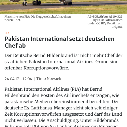
Maschine von PIA: Die Fluggesellschaft hat einen
AP-BGR Airbus A310-325
neuen Chef.
by
Faisal Akram
used
under
CC BY
/ Detail from
original
PIA
Pakistan International setzt deutschen
Chef ab
Der Deutsche Bernd Hildenbrand ist nicht mehr Chef der
staatlichen Pakistan International Airlines. Grund sind
offenbar Korruptionsvorwürfe.
Timo Nowack
24.04.17 - 12:04
Pakistan International Airlines (PIA) hat Bernd
Hildenbrand den Posten des Airlinechefs entzogen, wie
pakistanische Medien übereinstimmend berichten. Der
deutsche Ex-Lufthansa-Manager sieht sich seit einiger
Zeit Korruptionsvorwürfen ausgesetzt und darf das Land
nicht verlassen. Die Anschuldigung: Unter Hildebrands
Führung soll PIA von Sri Lankan Airlines ein Flugzeug,