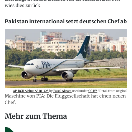
wies dies zurück.
Pakistan International setzt deutschen Chef ab
AP-BGR Airbus A310-325
by
Faisal Akram
used under
CC BY
/ Detail from original
Maschine von PIA: Die Fluggesellschaft hat einen neuen
Chef.
Mehr zum Thema