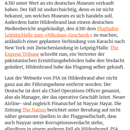
A310 unter Wert an ein deutsches Museum verkauft
haben. Der Fall ist undurchsichtig, denn es ist nicht
bekannt, um welches Museum es sich handeln soll.
Außerdem hatte Hildenbrand laut einem deutschen
Medienbericht angekündigt, den A310 dem
Flughafen
Leipzig/Halle zum «Nikolaus-Geschenk»
zu machen,
anlässlich einer geplanten Verbindung von Karachi nach
New York mit Zwischenlandung in Leipzig/Halle.
The
Express Tribune
schreibt nun, ein Vertreter der
pakistanischen Ermittlungsbehörden habe den Verdacht
geäußert, Hildenbrand habe das Flugzeug selber gekauft.
Laut der Webseite von PIA ist Hildenbrand aber nicht
ganz aus der Führungsebene entfernt worden: Der
Deutsche ist dort als Chief Operations Officer genannt,
also als Manager, der das operative Geschäft leitet. Neuer
Airline- und zugleich Finanzchef ist Nayyar Hayat. Die
Zeitung
The Nation
berichtet unter Berufung auf nicht
näher genannte Quellen in der Fluggesellschaft, dass
auch Nayyar unter Korruptionsverdacht stehe,
allerdings in einem anderen Fall als Hildenbrand. PIA