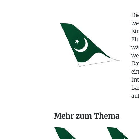
Di
we
Ei
Fl
wä
we
Da
ei
In
La
auf
Mehr zum Thema