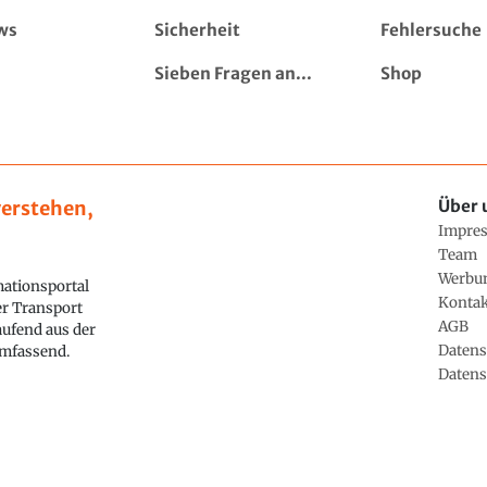
ws
Sicherheit
Fehlersuche
Sieben Fragen an...
Shop
erstehen,
Über 
Impre
Team
Werbu
ationsportal
Konta
ler Transport
AGB
aufend aus der
Datens
 umfassend.
Datens