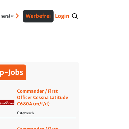
Werbefrei
Login
neral Aviation
Verteidigung
Interviews
Fracht
Geschichte
Sicherheit
Ko
p-Jobs
Commander / First
Officer Cessna Latitude
C680A (m/f/d)
Österreich