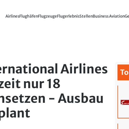
Airlines
Flughäfen
Flugzeuge
Flugerlebnis
Stellen
Business Aviation
Ge
rnational Airlines
To
zeit nur 18
nsetzen - Ausbau
eplant