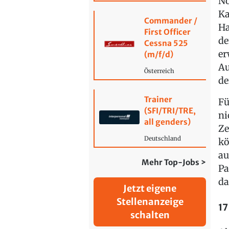
No
Ka
Commander /
Ha
First Officer
de
Cessna 525
er
(m/f/d)
Au
Österreich
de
Trainer
Fü
(SFI/TRI/TRE,
ni
all genders)
Ze
Deutschland
kö
au
Mehr Top-Jobs >
Pa
da
Jetzt eigene
Stellenanzeige
17
schalten