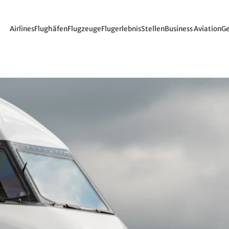
Airlines
Flughäfen
Flugzeuge
Flugerlebnis
Stellen
Business Aviation
Ge