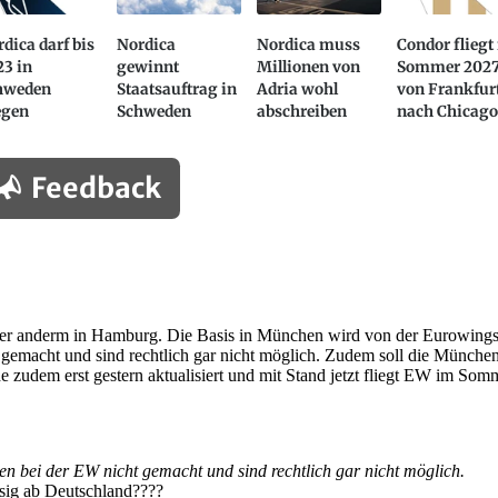
dica darf bis
Nordica
Nordica muss
Condor fliegt
23 in
gewinnt
Millionen von
Sommer 202
hweden
Staatsauftrag in
Adria wohl
von Frankfur
egen
Schweden
abschreiben
nach Chicag
Feedback