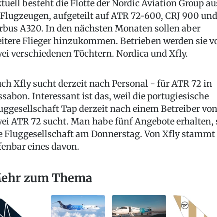
tuell besteht die Flotte der Nordic Aviation Group au
 Flugzeugen, aufgeteilt auf ATR 72-600, CRJ 900 un
rbus A320. In den nächsten Monaten sollen aber
itere Flieger hinzukommen. Betrieben werden sie v
ei verschiedenen Töchtern. Nordica und Xfly.
ch Xfly sucht derzeit nach Personal - für ATR 72 in
ssabon. Interessant ist das, weil die portugiesische
uggesellschaft Tap derzeit nach einem Betreiber vo
ei ATR 72 sucht. Man habe fünf Angebote erhalten, 
e Fluggesellschaft am Donnerstag. Von Xfly stammt
fenbar eines davon.
ehr zum Thema