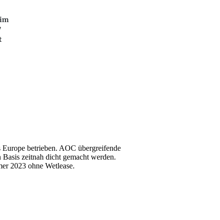
 im
7
t
o