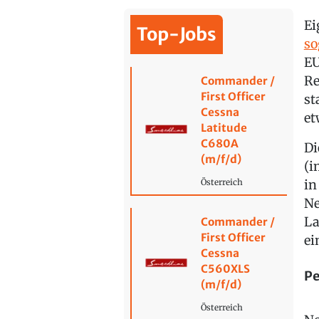
Ei
Top-Jobs
so
EU
Re
Commander /
First Officer
st
Cessna
et
Latitude
C680A
Di
(m/f/d)
(i
in
Österreich
Ne
La
Commander /
First Officer
ei
Cessna
C560XLS
Pe
(m/f/d)
Österreich