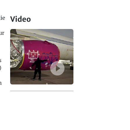
ie
Video
ur
s
)
0
n