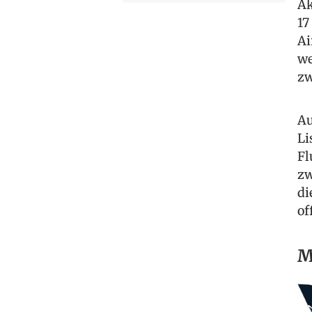
Ak
17
Ai
we
zw
Au
Li
Fl
zw
di
of
M