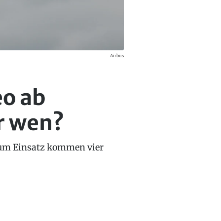
Airbus
eo ab
r wen?
 Zum Einsatz kommen vier