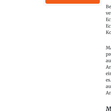
Be
ve
Ec
Ec
Ko
Ma
pr
au
An
ei
es
au
An
M