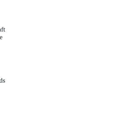
aft
e
ds