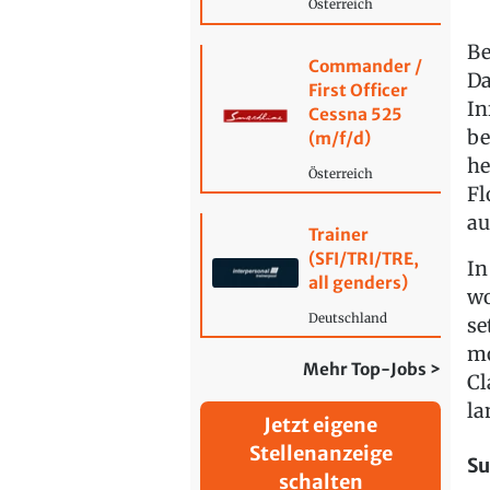
Österreich
Be
Commander /
Da
First Officer
In
Cessna 525
be
(m/f/d)
he
Österreich
Fl
au
Trainer
(SFI/TRI/TRE,
In
all genders)
wo
Deutschland
se
mo
Mehr Top-Jobs >
Cl
la
Jetzt eigene
Stellenanzeige
Su
schalten