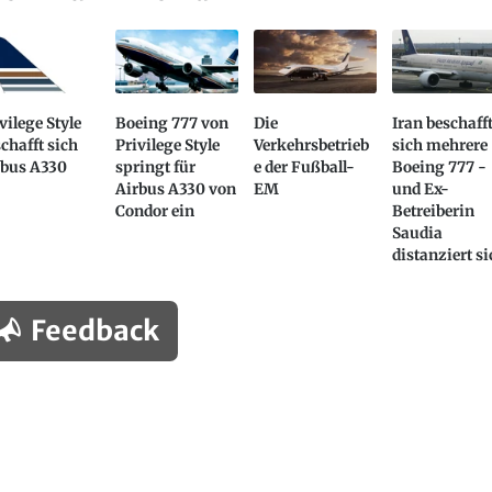
vilege Style
Boeing 777 von
Die
Iran beschaff
chafft sich
Privilege Style
Verkehrsbetrieb
sich mehrere
rbus A330
springt für
e der Fußball-
Boeing 777 -
Airbus A330 von
EM
und Ex-
Condor ein
Betreiberin
Saudia
distanziert s
Feedback