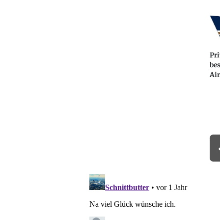
Pri
bes
Ai