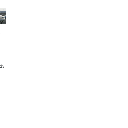
t
ich