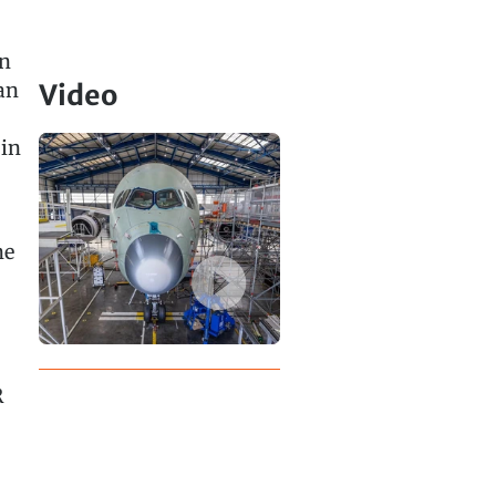
on
an
Video
 in
ne
R