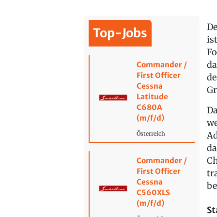
De
Top-Jobs
is
Fo
da
Commander /
First Officer
de
Cessna
Gr
Latitude
C680A
Da
(m/f/d)
we
Ad
Österreich
da
Ch
Commander /
First Officer
tr
Cessna
be
C560XLS
(m/f/d)
St