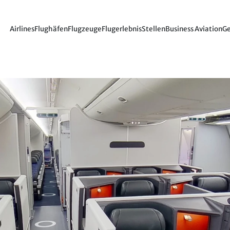
Airlines
Flughäfen
Flugzeuge
Flugerlebnis
Stellen
Business Aviation
Ge