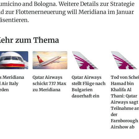
umicino and Bologna. Weitere Details zur Strategie
d zur Flottenerneuerung will Meridiana im Januar
äsentieren.
ehr zum Thema
s Meridiana
Qatar Airways
Qatar Airways
Tod von Sche
l Air Italy
schickt 737 Max
stellt Flüge nach
Hamad bin
rden
zu Meridiana
Bulgarien
Khalifa Al
dauerhaft ein
Thani: Qatar
Airways sagt
Teilnahme a
der
Farnborough
Airshow ab