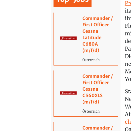
Pr
it
ih
Commander /
First Officer
Fl
Cessna
mi
Latitude
de
C680A
Pa
(m/f/d)
Di
Österreich
ne
Me
Commander /
Yo
First Officer
Cessna
St
C560XLS
Ne
(m/f/d)
Wo
Österreich
Ai
ch
Commander /
Qa