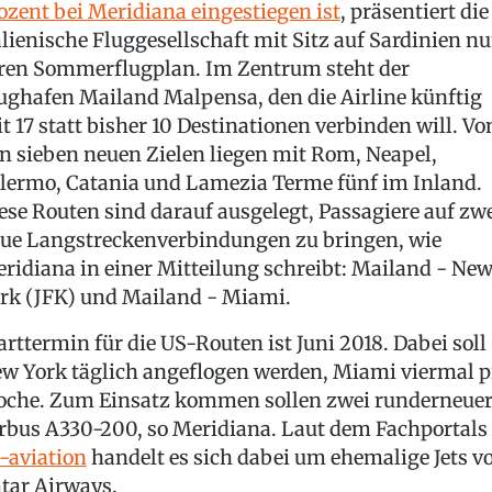
ozent bei Meridiana eingestiegen ist
, präsentiert die
alienische Fluggesellschaft mit Sitz auf Sardinien n
ren Sommerflugplan. Im Zentrum steht der
ughafen Mailand Malpensa, den die Airline künftig
t 17 statt bisher 10 Destinationen verbinden will. Vo
n sieben neuen Zielen liegen mit Rom, Neapel,
lermo, Catania und Lamezia Terme fünf im Inland.
ese Routen sind darauf ausgelegt, Passagiere auf zw
ue Langstreckenverbindungen zu bringen, wie
ridiana in einer Mitteilung schreibt: Mailand - Ne
rk (JFK) und Mailand - Miami.
arttermin für die US-Routen ist Juni 2018. Dabei soll
w York täglich angeflogen werden, Miami viermal p
che. Zum Einsatz kommen sollen zwei runderneuer
rbus A330-200, so Meridiana. Laut dem Fachportals
-aviation
handelt es sich dabei um ehemalige Jets v
tar Airways.