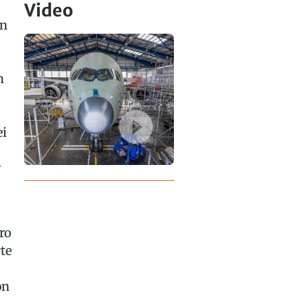
Video
un
n
ei
w
ro
te
on