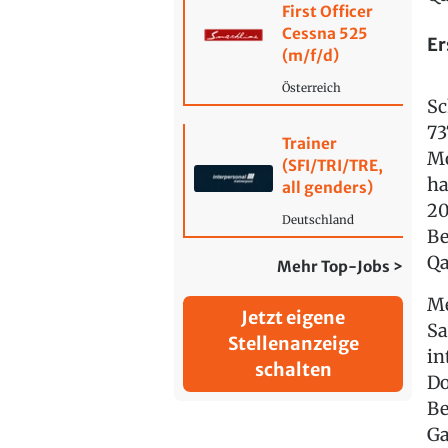
First Officer
Cessna 525
Er
(m/f/d)
Österreich
Sc
73
Trainer
Mo
(SFI/TRI/TRE,
ha
all genders)
20
Deutschland
Be
Qa
Mehr Top-Jobs >
Me
Jetzt eigene
Sa
Stellenanzeige
in
schalten
Do
Be
Ga