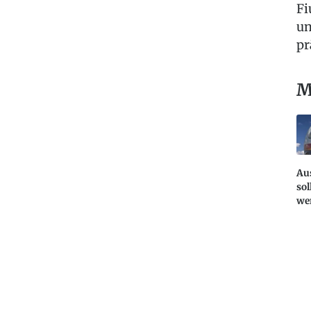
Fi
un
pr
M
Au
sol
we