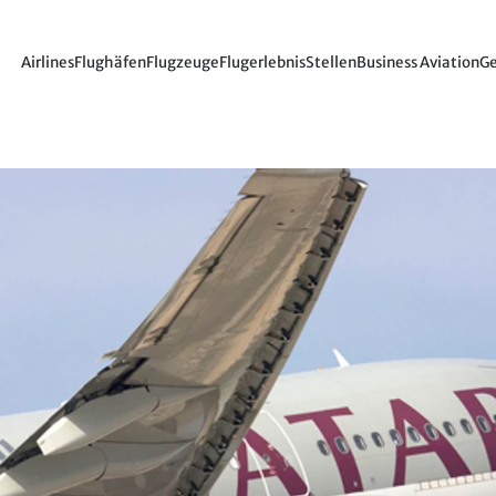
Airlines
Flughäfen
Flugzeuge
Flugerlebnis
Stellen
Business Aviation
Ge