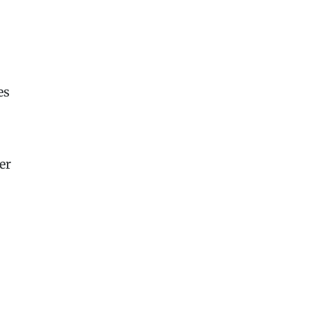
es
er