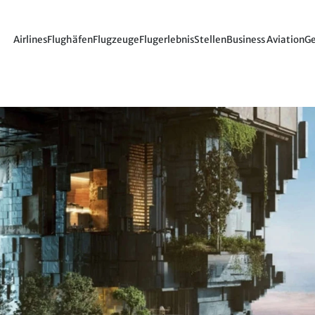
Airlines
Flughäfen
Flugzeuge
Flugerlebnis
Stellen
Business Aviation
Ge