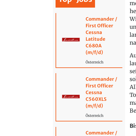
me
he
Wi
Commander /
First Officer
un
Cessna
la
Latitude
na
C680A
(m/f/d)
Au
la
Österreich
se
so
Commander /
First Officer
Al
Cessna
To
C560XLS
ma
(m/f/d)
Be
Österreich
Bi
Commander /