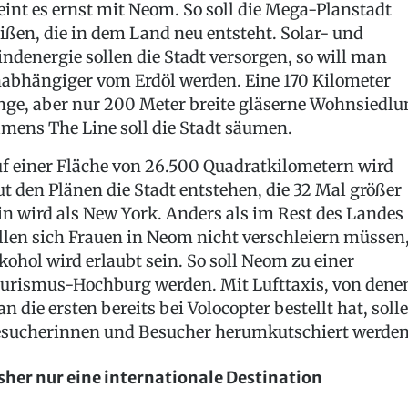
int es ernst mit Neom. So soll die Mega-Planstadt
ißen, die in dem Land neu entsteht. Solar- und
ndenergie sollen die Stadt versorgen, so will man
abhängiger vom Erdöl werden. Eine 170 Kilometer
nge, aber nur 200 Meter breite gläserne Wohnsiedlu
mens The Line soll die Stadt säumen.
f einer Fläche von 26.500 Quadratkilometern wird
ut den Plänen die Stadt entstehen, die 32 Mal größer
in wird als New York. Anders als im Rest des Landes
llen sich Frauen in Neom nicht verschleiern müssen
kohol wird erlaubt sein. So soll Neom zu einer
urismus-Hochburg werden. Mit Lufttaxis, von dene
n die ersten bereits bei Volocopter bestellt hat, soll
sucherinnen und Besucher herumkutschiert werden
sher nur eine internationale Destination