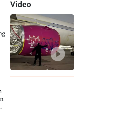
Video
ng
,
n
en
.