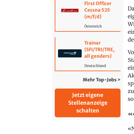
First Officer
Da
Cessna 525
ei
(m/f/d)
Wi
Österreich
ei
de
Trainer
(SFI/TRI/TRE,
Vo
all genders)
St
Deutschland
ei
Ak
Mehr Top-Jobs >
sp
zu
Jetzt eigene
so
Stellenanzeige
schalten
«4
«N