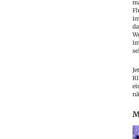
ma
Fl
im
da
We
im
se
Je
RI
ei
nä
M