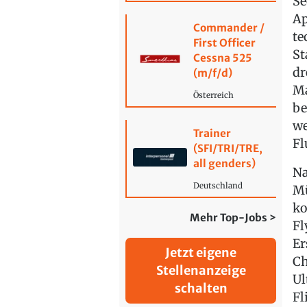
Se
Ap
Commander /
te
First Officer
St
Cessna 525
dr
(m/f/d)
Ma
Österreich
be
we
Trainer
Fl
(SFI/TRI/TRE,
all genders)
Na
Deutschland
Mü
ko
Mehr Top-Jobs >
Fl
Er
Jetzt eigene
Ch
Stellenanzeige
Ul
schalten
Fl