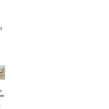
m
it
ten
t