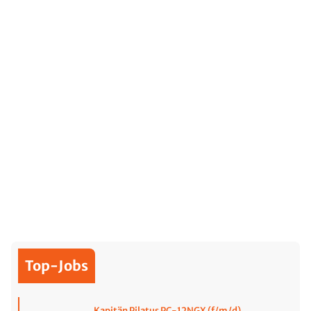
Top-Jobs
Kapitän Pilatus PC-12NGX (f/m/d)