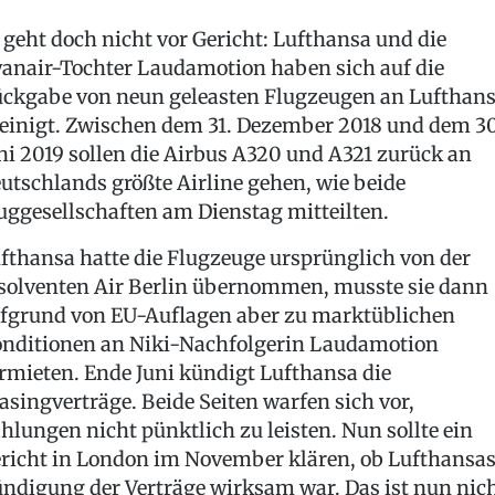
 geht doch nicht vor Gericht: Lufthansa und die
anair-Tochter Laudamotion haben sich auf die
ckgabe von neun geleasten Flugzeugen an Lufthan
einigt. Zwischen dem 31. Dezember 2018 und dem 30
ni 2019 sollen die Airbus A320 und A321 zurück an
utschlands größte Airline gehen, wie beide
uggesellschaften am Dienstag mitteilten.
fthansa hatte die Flugzeuge ursprünglich von der
solventen Air Berlin übernommen, musste sie dann
fgrund von EU-Auflagen aber zu marktüblichen
nditionen an Niki-Nachfolgerin Laudamotion
rmieten. Ende Juni kündigt Lufthansa die
asingverträge. Beide Seiten warfen sich vor,
hlungen nicht pünktlich zu leisten. Nun sollte ein
richt in London im November klären, ob Lufthansa
ndigung der Verträge wirksam war. Das ist nun nic