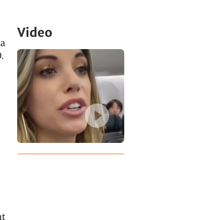
Video
sa
.
s
ht