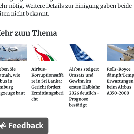
hr nötig. Weitere Details zur Einigung gaben beide
iten nicht bekannt.
ehr zum Thema
eben Sie
Airbus-
Airbus steigert
Rolls-Royce
utnah, wie
Korruptionsaffä
Umsatz und
dämpft Tem
bus in
re in Sri Lanka:
Gewinn im
Erwartungen
mburg
Gericht fordert
ersten Halbjahr
beim Airbus
ugzeuge baut
Ermittlungsberi
2026 deutlich -
A350-2000
cht
Prognose
bestätigt
Feedback