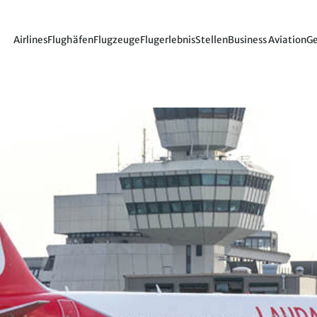
Airlines
Flughäfen
Flugzeuge
Flugerlebnis
Stellen
Business Aviation
Ge