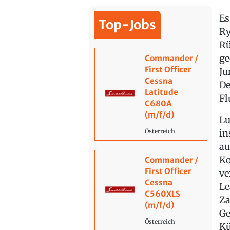
Es
Top-Jobs
Ry
Rü
ge
Commander /
First Officer
Ju
Cessna
De
Latitude
Fl
C680A
(m/f/d)
Lu
in
Österreich
au
Ko
Commander /
First Officer
ve
Cessna
Le
C560XLS
Za
(m/f/d)
Ge
Österreich
Kü