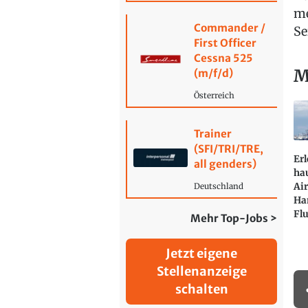
me
Commander /
Se
First Officer
Cessna 525
M
(m/f/d)
Österreich
Trainer
(SFI/TRI/TRE,
Erl
all genders)
ha
Air
Deutschland
Ha
Fl
Mehr Top-Jobs >
Jetzt eigene
Stellenanzeige
schalten