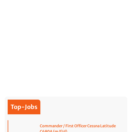
Top-Jobs
Commander / First Officer Cessna Latitude
C680A (m/f/d)