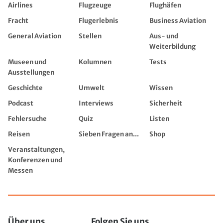
Airlines
Flugzeuge
Flughäfen
Fracht
Flugerlebnis
Business Aviation
General Aviation
Stellen
Aus- und
Weiterbildung
Museen und
Kolumnen
Tests
Ausstellungen
Geschichte
Umwelt
Wissen
Podcast
Interviews
Sicherheit
Fehlersuche
Quiz
Listen
Reisen
Sieben Fragen an...
Shop
Veranstaltungen,
Konferenzen und
Messen
Über uns
Folgen Sie uns