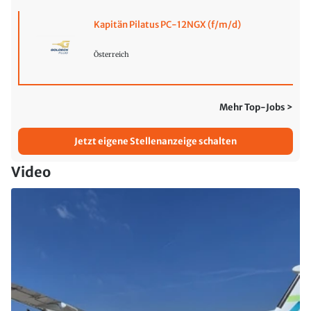
Kapitän Pilatus PC-12NGX (f/m/d)
Österreich
Mehr Top-Jobs >
Jetzt eigene Stellenanzeige schalten
Video