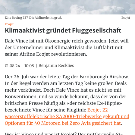
Eine Boeing 737: Die Airline denkt groß.
Ecojet
Ecojet
Klimaaktivist gründet Fluggesellschaft
Dale Vince ist mit Ökoenergie reich geworden. Jetzt will
der Unternehmer und Klimaaktivist die Luftfahrt mit
seiner Airline Ecojet revolutionieren.
Benjamin Recklies
01.08.24 - 10:08
Der 26. Juli war der letzte Tag der Farnborough Airshow.
In der Regel werden am letzten Tag keine großen Deals
mehr verkündet. Doch Dale Vince hat es nicht so mit
Konventionen, und so wurde bekannt, dass der von der
britischen Presse häufig als «der reichste Ex-Hippie»
bezeichnete Vince für seine Fluglinie
Ecojet 22
wasserstoffelektrische ZA2000-Triebwerke gekauft und
Optionen für 40 Motoren bei Zero Avia gesichert hat
.
Wer ist Vince und was ist Ecojet? Der mittlerweile 62-