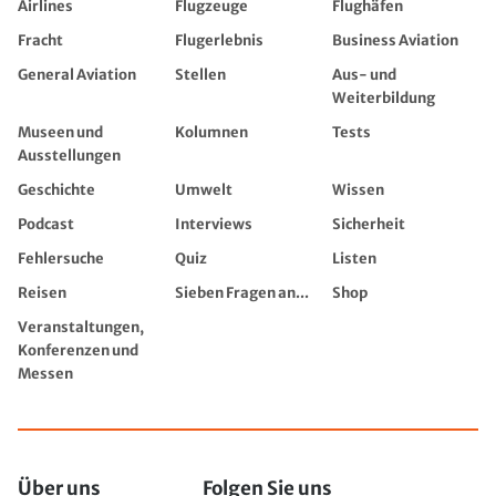
Airlines
Flugzeuge
Flughäfen
Fracht
Flugerlebnis
Business Aviation
General Aviation
Stellen
Aus- und
Weiterbildung
Museen und
Kolumnen
Tests
Ausstellungen
Geschichte
Umwelt
Wissen
Podcast
Interviews
Sicherheit
Fehlersuche
Quiz
Listen
Reisen
Sieben Fragen an...
Shop
Veranstaltungen,
Konferenzen und
Messen
Über uns
Folgen Sie uns