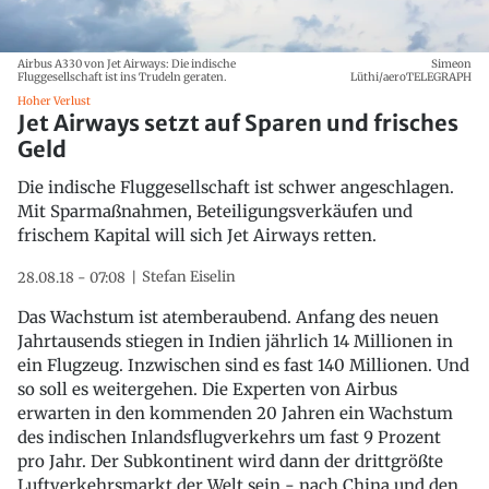
Airbus A330 von Jet Airways: Die indische
Simeon
Fluggesellschaft ist ins Trudeln geraten.
Lüthi/aeroTELEGRAPH
Hoher Verlust
Jet Airways setzt auf Sparen und frisches
Geld
Die indische Fluggesellschaft ist schwer angeschlagen.
Mit Sparmaßnahmen, Beteiligungsverkäufen und
frischem Kapital will sich Jet Airways retten.
Stefan Eiselin
28.08.18 - 07:08
Das Wachstum ist atemberaubend. Anfang des neuen
Jahrtausends stiegen in Indien jährlich 14 Millionen in
ein Flugzeug. Inzwischen sind es fast 140 Millionen. Und
so soll es weitergehen. Die Experten von Airbus
erwarten in den kommenden 20 Jahren ein Wachstum
des indischen Inlandsflugverkehrs um fast 9 Prozent
pro Jahr. Der Subkontinent wird dann der drittgrößte
Luftverkehrsmarkt der Welt sein - nach China und den